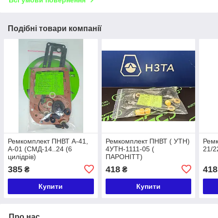
Всі умови повернення
Подібні товари компанії
Ремкомплект ПНВТ А-41,
Ремкомплект ПНВТ ( УТН)
Рем
А-01 (СМД-14..24 (6
4УТН-1111-05 (
21/2
цилідрів)
ПАРОНІТТ)
385
418
418
₴
₴
Купити
Купити
Про нас