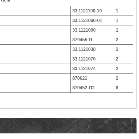
ькість
33.1121100-10
1
33.1121066-01
1
33.1121090
1
870455-П
2
33.1121038
2
33.1121070
2
33.1121074
2
870621
2
870452-П2
6