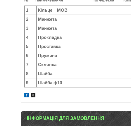
№
Найменування
№ чертежа
Кіл
1
Кільце МОВ
2
Манжета
3
Манжета
4
Прокладка
5
Проставка
6
Пружина
7
Склянка
8
Шайба
9
Шайба ф10
ІНФОРМАЦІЯ ДЛЯ ЗАМОВЛЕННЯ