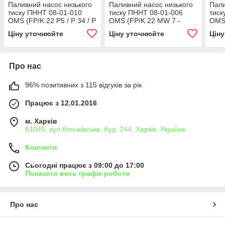
Паливний насос низького
Паливний насос низького
Пали
тиску ПННТ 08-01-010
тиску ПННТ 08-01-006
тиск
OMS (FP/K 22 P5 / P 34 / P
OMS (FP/K 22 MW 7 -
OMS 
49 / ) (0440008003,
FP/K 22 MW 22)
M3/
Ціну уточнюйте
Ціну уточнюйте
Цін
0440008032, 0440008046,
(0440017999,
(044
0440008050)
0440017019, 0020911401)
0440
001 
Про нас
96% позитивних з 115 відгуків за рік
Працює з 12.01.2016
м. Харків
61045, вул.Клочківська, буд. 244, Харків, Україна
Контакти
Сьогодні працює з 09:00 до 17:00
Показати весь графік роботи
Про нас