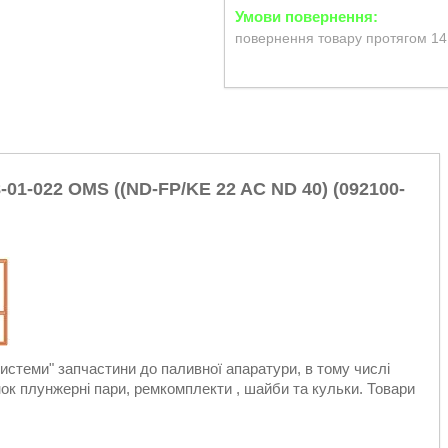
повернення товару протягом 14
01-022 OMS ((ND-FP/KE 22 AC ND 40) (092100-
стеми" запчастини до паливної апаратури, в тому числі
к плунжерні пари, ремкомплекти , шайби та кульки. Товари