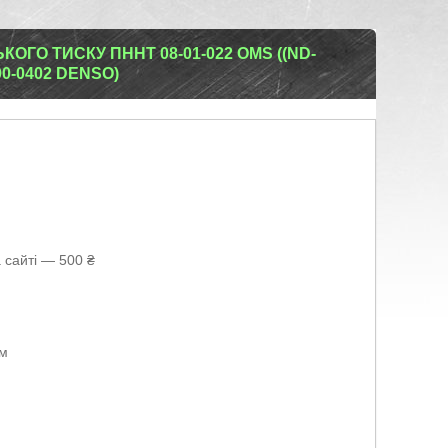
ГО ТИСКУ ПННТ 08-01-022 OMS ((ND-
00-0402 DENSO)
 сайті — 500 ₴
ом