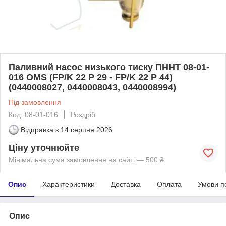
Паливний насос низького тиску ПННТ 08-01-
016 OMS (FP/K 22 P 29 - FP/K 22 P 44)
(0440008027, 0440008043, 0440008994)
Під замовлення
Код: 08-01-016
Роздріб
Відправка з
14 серпня 2026
Ціну уточнюйте
Мінімальна сума замовлення на сайті — 500 ₴
Опис
Характеристики
Доставка
Оплата
Умови п
Опис