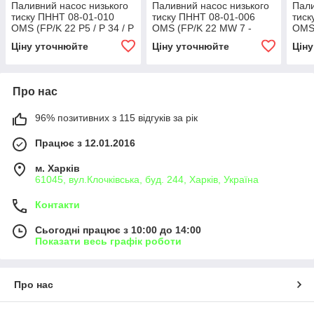
Паливний насос низького
Паливний насос низького
Пали
тиску ПННТ 08-01-010
тиску ПННТ 08-01-006
тиск
OMS (FP/K 22 P5 / P 34 / P
OMS (FP/K 22 MW 7 -
OMS 
49 / ) (0440008003,
FP/K 22 MW 22)
M3/
Ціну уточнюйте
Ціну уточнюйте
Цін
0440008032, 0440008046,
(0440017999,
(044
0440008050)
0440017019, 0020911401)
0440
001 
Про нас
96% позитивних з 115 відгуків за рік
Працює з 12.01.2016
м. Харків
61045, вул.Клочківська, буд. 244, Харків, Україна
Контакти
Сьогодні працює з 10:00 до 14:00
Показати весь графік роботи
Про нас