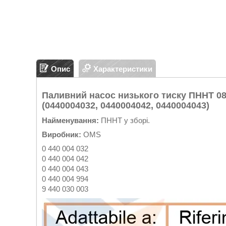
Опис
Характеристики
Паливний насос низького тиску ПННТ 08-0
(0440004032, 0440004042, 0440004043)
Найменування:
ПННТ у зборі.
Виробник:
OMS
0 440 004 032
0 440 004 042
0 440 004 043
0 440 004 994
9 440 030 003