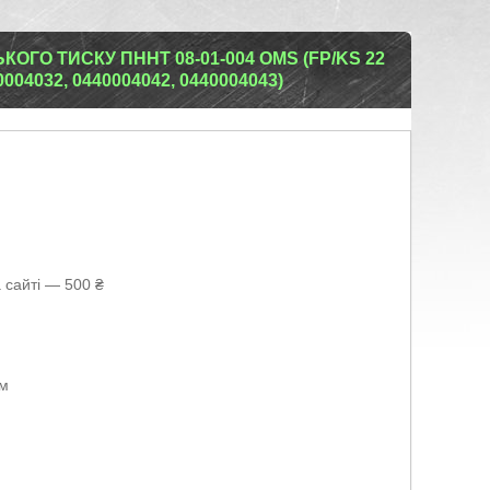
ГО ТИСКУ ПННТ 08-01-004 OMS (FP/KS 22
440004032, 0440004042, 0440004043)
 сайті — 500 ₴
ом