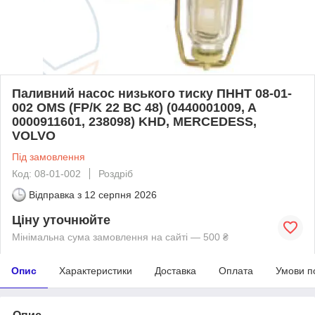
Паливний насос низького тиску ПННТ 08-01-
002 OMS (FP/K 22 BC 48) (0440001009, A
0000911601, 238098) KHD, MERCEDESS,
VOLVO
Під замовлення
Код: 08-01-002
Роздріб
Відправка з
12 серпня 2026
Ціну уточнюйте
Мінімальна сума замовлення на сайті — 500 ₴
Опис
Характеристики
Доставка
Оплата
Умови п