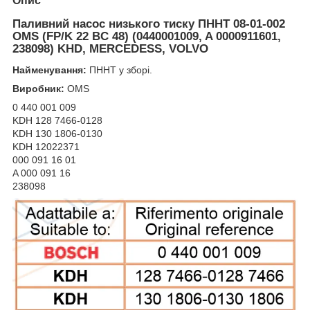
Опис
Паливний насос низького тиску ПННТ 08-01-002
OMS (FP/K 22 BC 48) (0440001009, A 0000911601,
238098) KHD, MERCEDESS, VOLVO
Найменування:
ПННТ у зборі.
Виробник:
OMS
0 440 001 009
KDH 128 7466-0128
KDH 130 1806-0130
KDH 12022371
000 091 16 01
A 000 091 16
238098