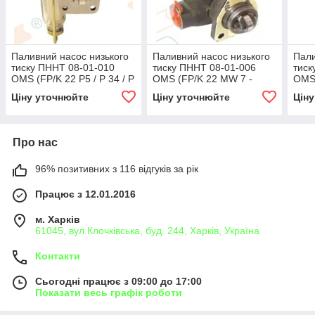
Паливний насос низького
Паливний насос низького
Пали
тиску ПННТ 08-01-010
тиску ПННТ 08-01-006
тиск
OMS (FP/K 22 P5 / P 34 / P
OMS (FP/K 22 MW 7 -
OMS 
49 / ) (0440008003,
FP/K 22 MW 22)
M3/
Ціну уточнюйте
Ціну уточнюйте
Цін
0440008032, 0440008046,
(0440017999,
(044
0440008050)
0440017019, 0020911401)
0440
001 
Про нас
96% позитивних з 116 відгуків за рік
Працює з 12.01.2016
м. Харків
61045, вул.Клочківська, буд. 244, Харків, Україна
Контакти
Сьогодні працює з 09:00 до 17:00
Показати весь графік роботи