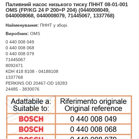
Паливний насос низького тиску ПННТ 08-01-001
OMS (FP/KG 24 P 200=P 204) (0440008049,
0440008068, 0440008079, 71445067, 1337768)
Найменування:
ПННТ у зборі.
Виробник:
OMS
0 440 008 049
0 440 008 068
0 440 008 079
71445067
8092471
KDH 418 8108 - 04188108
1337768
PERKINS OD 20467-OD 18283
24485 - 3830076