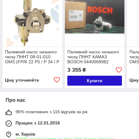
Паливний насос низького
Паливний насос низького
Пали
тиску ПННТ 08-01-010
тиску ПННТ КАМАЗ
тиск
OMS (FP/K 22 P5 / P 34 / P
BOSCH 0440008982
OMS 
49 / ) (0440008003,
(ПНВТ КамАЗ
FP/K
3 355
₴
0440008032, 0440008046,
FP/KG24P302) BOSCH
(044
0440008050)
0440
Ціну уточнюйте
Цін
Купити
Про нас
96% позитивних з 116 відгуків за рік
Працює з 12.01.2016
м. Харків