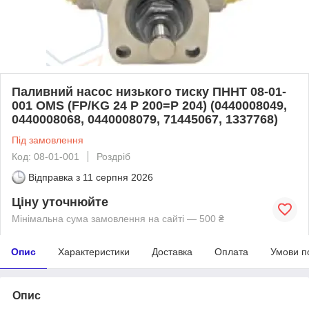
Паливний насос низького тиску ПННТ 08-01-
001 OMS (FP/KG 24 P 200=P 204) (0440008049,
0440008068, 0440008079, 71445067, 1337768)
Під замовлення
Код: 08-01-001
Роздріб
Відправка з
11 серпня 2026
Ціну уточнюйте
Мінімальна сума замовлення на сайті — 500 ₴
Опис
Характеристики
Доставка
Оплата
Умови п
Опис