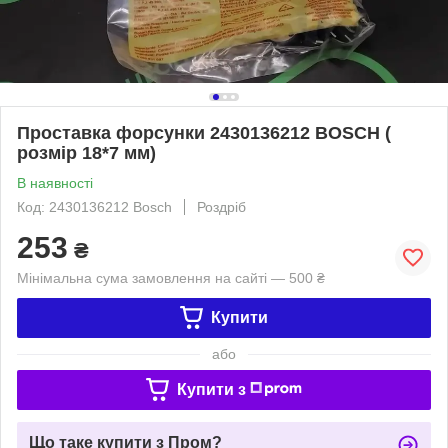
Проставка форсунки 2430136212 BOSCH (
розмір 18*7 мм)
В наявності
Код: 2430136212 Bosch
Роздріб
253
₴
Мінімальна сума замовлення на сайті — 500 ₴
Купити
або
Купити з
Що таке купити з Пром?