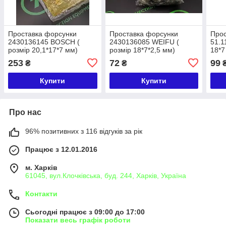
Проставка форсунки
Проставка форсунки
Про
2430136145 BOSCH (
2430136085 WEIFU (
51.1
розмір 20,1*17*7 мм)
розмір 18*7*2,5 мм)
18*7
253
72
99
₴
₴
Купити
Купити
Про нас
96% позитивних з 116 відгуків за рік
Працює з 12.01.2016
м. Харків
61045, вул.Клочківська, буд. 244, Харків, Україна
Контакти
Сьогодні працює з 09:00 до 17:00
Показати весь графік роботи