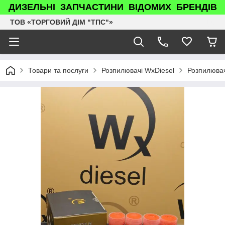
ДИЗЕЛЬНІ ЗАПЧАСТИНИ ВІДОМИХ БРЕНДІВ
ТОВ «ТОРГОВИЙ ДІМ "ТПС"»
Товари та послуги
Розпилювачі WxDiesel
Розпилювач