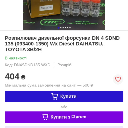
Розпилювач дизельної форсунки DN 4 SDND
135 (093400-1350) Wx Diesel DAIHATSU,
TOYOTA 3B/2H
В наявності
Код: DN4SDND135 WXD
Роздріб
404
₴
Мінімальна сума замовлення на сайті — 500 ₴
Купити
або
Купити з