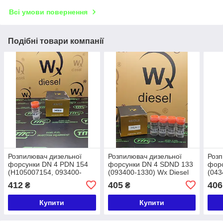
Всі умови повернення
Подібні товари компанії
Розпилювач дизельної
Розпилювач дизельної
Розп
форсунки DN 4 PDN 154
форсунки DN 4 SDND 133
фор
(H105007154, 093400-
(093400-1330) Wx Diesel
(043
1540, 9432612712)
TOYOTA
TOY
412
405
406
₴
₴
WxDiesel Kubota
Купити
Купити