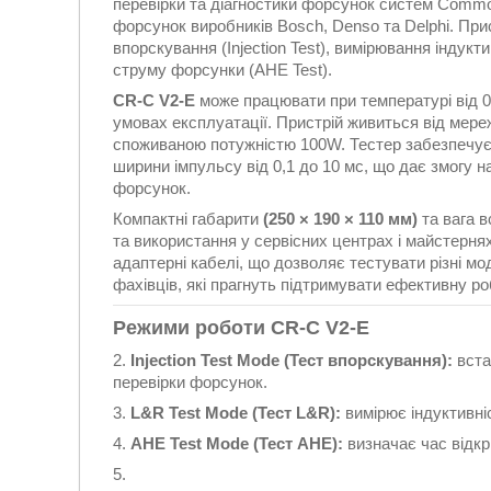
перевірки та діагностики форсунок систем Common
форсунок виробників Bosch, Denso та Delphi. Прис
впорскування (Injection Test), вимірювання індукти
струму форсунки (AHE Test).
CR-C V2-E
може працювати при температурі від 0
умовах експлуатації. Пристрій живиться від мереж
споживаною потужністю 100W. Тестер забезпечує 
ширини імпульсу від 0,1 до 10 мс, що дає змогу 
форсунок.
Компактні габарити
(250 × 190 × 110 мм)
та вага в
та використання у сервісних центрах і майстернях.
адаптерні кабелі, що дозволяє тестувати різні м
фахівців, які прагнуть підтримувати ефективну р
Режими роботи
CR-C V2-E
Injection Test Mode (Тест впорскування):
вста
перевірки форсунок.
L&R Test Mode (Тест L&R):
вимірює індуктивніс
AHE Test Mode (Тест AHE):
визначає час відкр