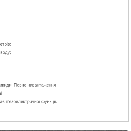
трів;
воду;
Викиди, Повне навантаження
i
ає п’єзоелектричної функції.