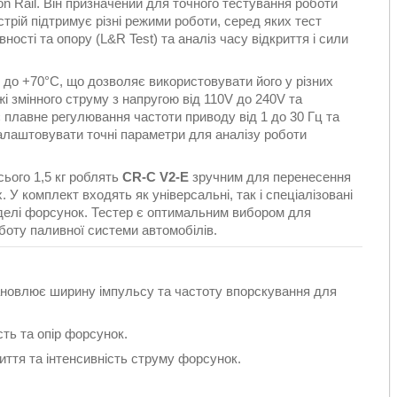
 Rail. Він призначений для точного тестування роботи
трій підтримує різні режими роботи, серед яких тест
вності та опору (L&R Test) та аналіз часу відкриття і сили
 до +70°C, що дозволяє використовувати його у різних
і змінного струму з напругою від 110V до 240V та
плавне регулювання частоти приводу від 1 до 30 Гц та
налаштовувати точні параметри для аналізу роботи
сього 1,5 кг роблять
CR-C V2-E
зручним для перенесення
 У комплект входять як універсальні, так і спеціалізовані
оделі форсунок. Тестер є оптимальним вибором для
оботу паливної системи автомобілів.
новлює ширину імпульсу та частоту впорскування для
ть та опір форсунок.
иття та інтенсивність струму форсунок.