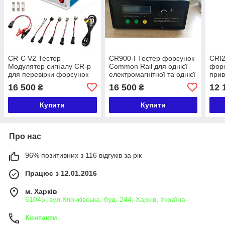
CR-C V2 Тестер
CR900-I Тестер форсунок
CRI2
Модулятор сигналу CR-p
Common Rail для однієї
форс
для перевірки форсунок
електромагнітної та однієї
при
(Bosch Denso Delphi)
п’єзоелектричної
елек
16 500
16 500
12 
₴
₴
форсунки
фор
Купити
Купити
Про нас
96% позитивних з 116 відгуків за рік
Працює з 12.01.2016
м. Харків
61045, вул.Клочківська, буд. 244, Харків, Україна
Контакти