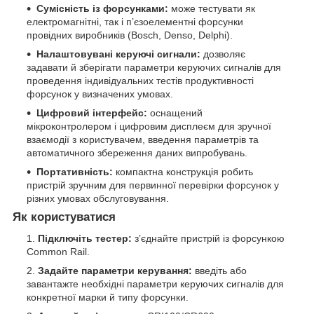
Сумісність із форсунками:
може тестувати як
електромагнітні, так і п’єзоелементні форсунки
провідних виробників (Bosch, Denso, Delphi).
Налаштовувані керуючі сигнали:
дозволяє
задавати й зберігати параметри керуючих сигналів для
проведення індивідуальних тестів продуктивності
форсунок у визначених умовах.
Цифровий інтерфейс:
оснащений
мікроконтролером і цифровим дисплеєм для зручної
взаємодії з користувачем, введення параметрів та
автоматичного збереження даних випробувань.
Портативність:
компактна конструкція робить
пристрій зручним для первинної перевірки форсунок у
різних умовах обслуговування.
Як користуватися
Підключіть тестер:
з’єднайте пристрій із форсункою
Common Rail.
Задайте параметри керування:
введіть або
завантажте необхідні параметри керуючих сигналів для
конкретної марки й типу форсунки.