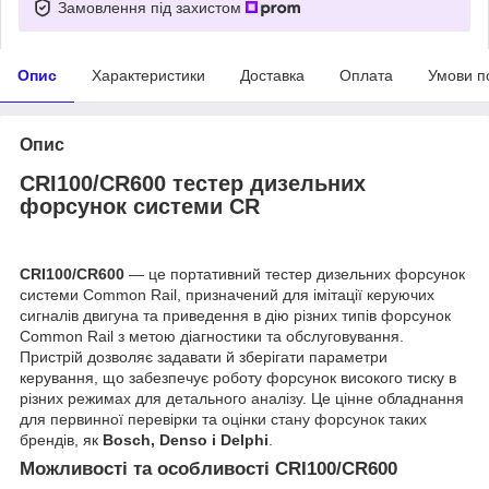
Замовлення під захистом
Опис
Характеристики
Доставка
Оплата
Умови п
Опис
CRI100/CR600 тестер дизельних
форсунок системи CR
CRI100/CR600
— це портативний тестер дизельних форсунок
системи Common Rail, призначений для імітації керуючих
сигналів двигуна та приведення в дію різних типів форсунок
Common Rail з метою діагностики та обслуговування.
Пристрій дозволяє задавати й зберігати параметри
керування, що забезпечує роботу форсунок високого тиску в
різних режимах для детального аналізу. Це цінне обладнання
для первинної перевірки та оцінки стану форсунок таких
брендів, як
Bosch, Denso і Delphi
.
Можливості та особливості CRI100/CR600