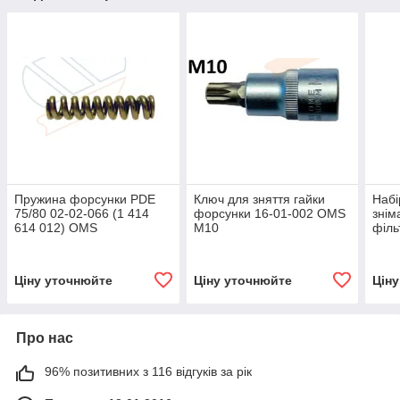
Пружина форсунки PDE
Ключ для зняття гайки
Набі
75/80 02-02-066 (1 414
форсунки 16-01-002 OMS
знім
614 012) OMS
М10
філь
063
Ціну уточнюйте
Ціну уточнюйте
Цін
Про нас
96% позитивних з 116 відгуків за рік