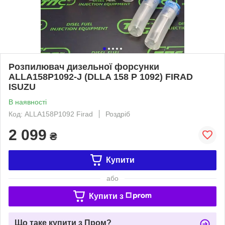
Розпилювач дизельної форсунки
ALLA158P1092-J (DLLA 158 P 1092) FIRAD
ISUZU
В наявності
Код: ALLA158P1092 Firad
Роздріб
2 099
₴
Купити
або
Купити з
Що таке купити з Пром?