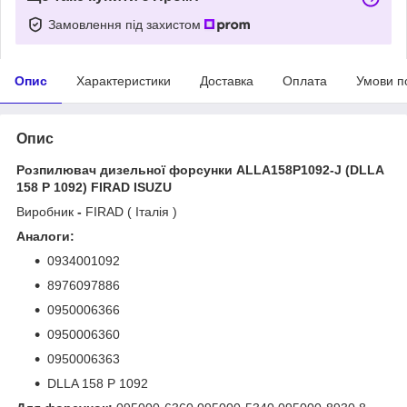
Замовлення під захистом
Опис
Характеристики
Доставка
Оплата
Умови п
Опис
Розпилювач дизельної форсунки ALLA158P1092-J (DLLA
158 P 1092) FIRAD ISUZU
Виробник
-
FIRAD ( Італія )
Аналоги:
0934001092
8976097886
0950006366
0950006360
0950006363
DLLA 158 P 1092