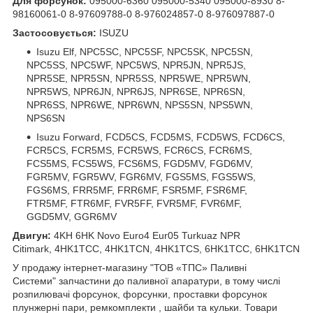
Для форсунок:
095000-6360 095000-5340 095000-8930 8-
98160061-0 8-97609788-0 8-976024857-0 8-976097887-0
Застосовується:
ISUZU
Isuzu Elf, NPC5SC, NPC5SF, NPC5SK, NPC5SN,
NPC5SS, NPC5WF, NPC5WS, NPR5JN, NPR5JS,
NPR5SE, NPR5SN, NPR5SS, NPR5WE, NPR5WN,
NPR5WS, NPR6JN, NPR6JS, NPR6SE, NPR6SN,
NPR6SS, NPR6WE, NPR6WN, NPS5SN, NPS5WN,
NPS6SN
Isuzu Forward, FCD5CS, FCD5MS, FCD5WS, FCD6CS,
FCR5CS, FCR5MS, FCR5WS, FCR6CS, FCR6MS,
FCS5MS, FCS5WS, FCS6MS, FGD5MV, FGD6MV,
FGR5MV, FGR5WV, FGR6MV, FGS5MS, FGS5WS,
FGS6MS, FRR5MF, FRR6MF, FSR5MF, FSR6MF,
FTR5MF, FTR6MF, FVR5FF, FVR5MF, FVR6MF,
GGD5MV, GGR6MV
Двигун:
4KH 6HK Novo Euro4 Eur05 Turkuaz NPR
Citimark, 4HK1TCC, 4HK1TCN, 4HK1TCS, 6HK1TCC, 6HK1TCN
У продажу інтернет-магазину "ТОВ «ТПС» Паливні
Системи" запчастини до паливної апаратури, в тому числі
розпилювачі форсунок, форсунки, проставки форсунок
плунжерні пари, ремкомплекти , шайби та кульки. Товари