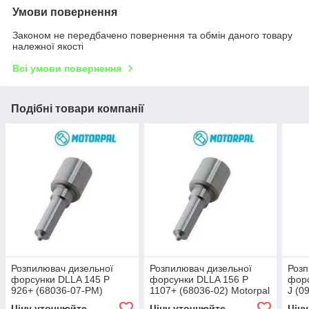
Умови повернення
Законом не передбачено повернення та обмін даного товару
належної якості
Всі умови повернення
Подібні товари компанії
Розпилювач дизельної
Розпилювач дизельної
Розп
форсунки DLLA 145 P
форсунки DLLA 156 P
форс
926+ (68036-07-PM)
1107+ (68036-02) Motorpal
J (0
Motorpal BMW
Mercedes Sprinter
P 9
Ціну уточнюйте
Ціну уточнюйте
Цін