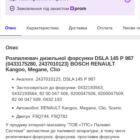
Замовлення під захистом
Опис
Характеристики
Доставка
Оплата
Умови п
Опис
Розпилювач дизельної форсунки DSLA 145 P 987
(0433175280, 2437010123) BOSCH RENAULT
Kangoo, Megane, Clio
Аналоги: 2437010123, DSLA 145 P 987
Застосовується до форсунки: 0432193563,
0432193564, 82 00 047 506, 8200047506, 8200047509,
82 00 047 509, 0432 193
Автомобілі: RENAULT Kangoo, Megane, Clio, Scenic
Двигун: F9Q744, F9Q782
У продажу інтернет-магазину "ТОВ «ТПС» Паливні
Системи" запчастини до паливної апаратури, в тому числі
розпилювачі форсунок, форсунки, проставки форсунок