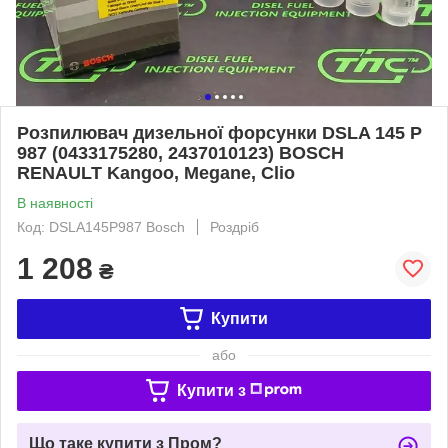
Розпилювач дизельної форсунки DSLA 145 P
987 (0433175280, 2437010123) BOSCH
RENAULT Kangoo, Megane, Clio
В наявності
Код: DSLA145P987 Bosch
Роздріб
1 208
₴
Купити
або
Купити з
Що таке купити з Пром?