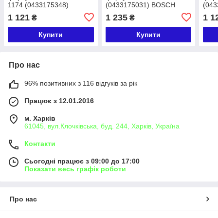
1174 (0433175348)
(0433175031) BOSCH
(043
BOSCH Ford, Iveco, Case,
Cummins 6BTA 6BTAA 5.9L
BOS
1 121
1 235
1 1
₴
₴
New Holland, Cummins
CUM
Купити
Купити
Про нас
96% позитивних з 116 відгуків за рік
Працює з 12.01.2016
м. Харків
61045, вул.Клочківська, буд. 244, Харків, Україна
Контакти
Сьогодні працює з 09:00 до 17:00
Показати весь графік роботи
Про нас