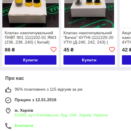
Клапан накопичувальний
Клапан накопичувальний
Акці
ПНВТ 901.1111102-01 ЯМЗ
"Бичок" 4УТНІ-1111220-20
нако
(236..238..240) ( Китай)
УТН (Д-240, 242, 243) (
4УТН
Китай)
(Д-2
86
45
42
₴
₴
Купити
Купити
Про нас
96% позитивних з 115 відгуків за рік
Працює з 12.01.2016
м. Харків
61045, вул.Клочківська, буд. 244, Харків, Україна
Контакти