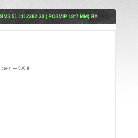
 51.1112382-30 ( РОЗМІР 18*7 ММ) ЯА
 сайті — 500 ₴