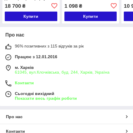
(Bosch Denso Delphi)
521# HINO P11C
DEL
18 700
1 098
10 
₴
₴
BOB
Купити
Купити
Про нас
96% позитивних з 115 відгуків за рік
Працює з 12.01.2016
м. Харків
61045, вул.Клочківська, буд. 244, Харків, Україна
Контакти
Сьогодні вихідний
Показати весь графік роботи
Про нас
Контакти