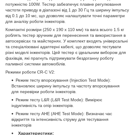
потужністю 100W. Тестер забезпечує плавне регулювання
частоти приводу в діапазоні від 1 до 30 Гц та ширину імпульсу
від 0.1 до 10 мс, що дозволяє налаштувати точні параметри
для аналізу роботи інжекторів.
Компактні розміри (250 х 190 х 110 мм) та вага всього 1.5 кг
роблять тестер зручним для перенесення та використання в
автосервісах та майстернях. У комплект входять універсальні
та спеціалізовані адаптерні кабелі, що дозволяє тестувати
різні моделі інжекторів. Цей тестер є ідеальним вибором для
фахівців, які прагнуть підтримувати бездоганну роботу
паливної системи автомобілів.
Режими роботи CR-C V2:
Режим тесту впорскування (Injection Test Mode):
Встановлює ширину імпульсу та частоту впорскування
для перевірки роботи інжекторів.
Режим тесту L&R (L&R Test Mode): Вимірює
індуктивність та опір інжекторів.
Режим тесту AHE (AHE Test Mode): Визначає час
відкриття та інтенсивність струму для тестування
інжекторів
Характеристики: