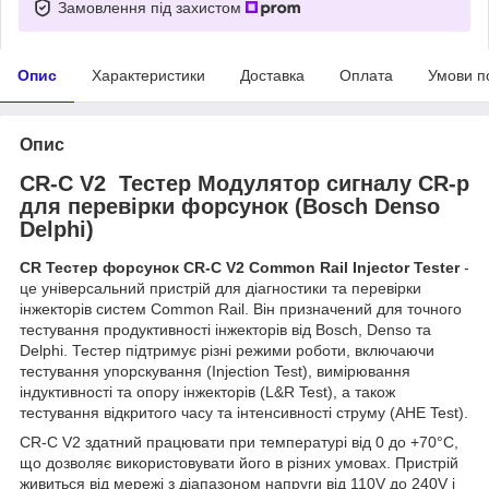
Замовлення під захистом
Опис
Характеристики
Доставка
Оплата
Умови п
Опис
CR-C V2 Тестер Модулятор сигналу CR-p
для перевірки форсунок (Bosch Denso
Delphi)
CR Тестер форсунок CR-C V2 Common Rail Injector Tester
-
це універсальний пристрій для діагностики та перевірки
інжекторів систем Common Rail. Він призначений для точного
тестування продуктивності інжекторів від Bosch, Denso та
Delphi. Тестер підтримує різні режими роботи, включаючи
тестування упорскування (Injection Test), вимірювання
індуктивності та опору інжекторів (L&R Test), а також
тестування відкритого часу та інтенсивності струму (AHE Test).
CR-C V2 здатний працювати при температурі від 0 до +70°C,
що дозволяє використовувати його в різних умовах. Пристрій
живиться від мережі з діапазоном напруги від 110V до 240V і