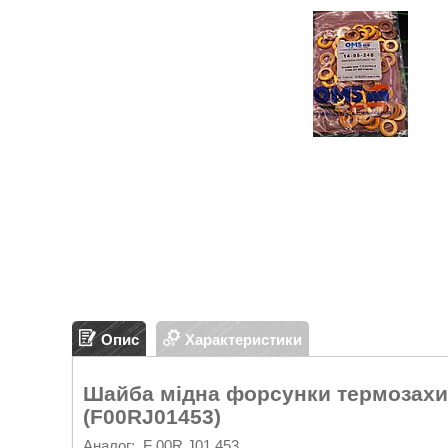
Опис
Характеристики
Шайба мідна форсунки термозахис
(F00RJ01453)
Аналог: F 00R J01 453