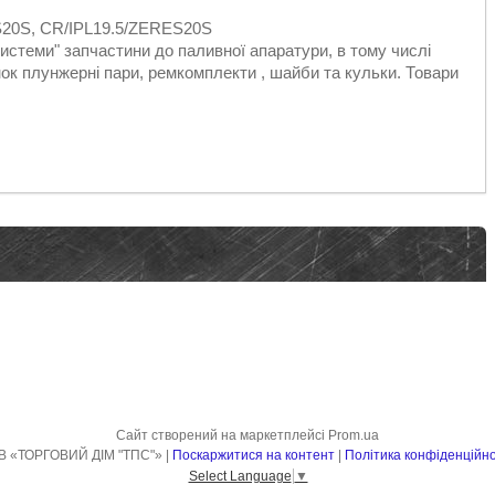
ES20S, CR/IPL19.5/ZERES20S
стеми" запчастини до паливної апаратури, в тому числі
к плунжерні пари, ремкомплекти , шайби та кульки. Товари
Сайт створений на маркетплейсі
Prom.ua
ТОВ «ТОРГОВИЙ ДІМ "ТПС"» |
Поскаржитися на контент
|
Політика конфіденційно
Select Language
▼