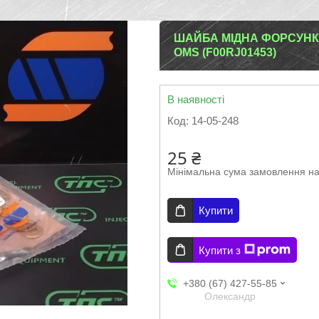
ШАЙБА МІДНА ФОРСУНКИ 
OMS (F00RJ01453)
В наявності
Код:
14-05-248
25 ₴
Мінімальна сума замовлення на
Купити
Купити з
+380 (67) 427-55-85
Олександр