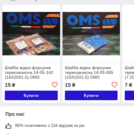
Шайба мідна форсунки
Шайба мідна форсунки
Шай
термозахисна 14-05-142
термозахисна 14-05-065
терм
(16X20X1,5) OMS
(10X15X1,5) OMS
(7.2
(2916710611 /
(DEL
15
15
7
₴
₴
₴
2469403119)
Купити
Купити
Про нас
96% позитивних з 116 відгуків за рік