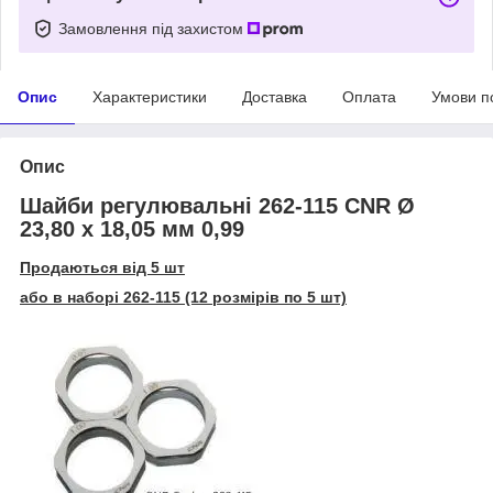
Замовлення під захистом
Опис
Характеристики
Доставка
Оплата
Умови п
Опис
Шайби регулювальні 262-115 CNR Ø
23,80 x 18,05 мм 0,99
Продаються від 5 шт
або в наборі 262-115 (12 розмірів по 5 шт)