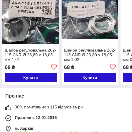
Шайба регулювальна 262-
Шайба регулювальна 262-
Шайб
115 CNR Ø 23,80 x 18,05
115 CNR Ø 23,80 x 18,05
115 
мм 1,01
мм 1,02
мм 0
68
68
68
₴
₴
Купити
Купити
Про нас
96% позитивних з 115 відгуків за рік
Працює з 12.01.2016
м. Харків