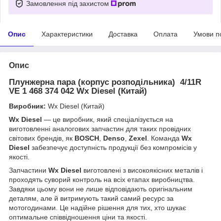
Замовлення під захистом
Опис
Характеристики
Доставка
Оплата
Умови п
Опис
Плунжерна пара (корпус розподільника) 4/11R
VE 1 468 374 042
Wx Diesel (Китай)
Виробник:
Wx Diesel (Китай)
Wx Diesel
— це виробник, який спеціалізується на
виготовленні аналогових запчастин для таких провідних
світових брендів, як
BOSCH
,
Denso
,
Zexel
. Команда
Wx
Diesel
забезпечує доступність продукції без компромісів у
якості.
Запчастини
Wx Diesel
виготовлені з високоякісних металів і
проходять суворий контроль на всіх етапах виробництва.
Завдяки цьому вони не лише відповідають оригінальним
деталям, але й витримують такий самий ресурс за
мотогодинами. Це надійне рішення для тих, хто шукає
оптимальне співвідношення ціни та якості.