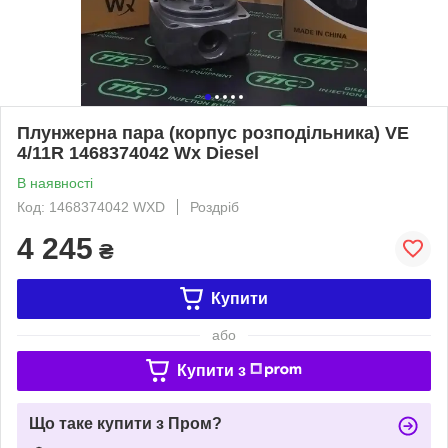
Плунжерна пара (корпус розподільника) VE
4/11R 1468374042 Wx Diesel
В наявності
Код: 1468374042 WXD
Роздріб
4 245
₴
Купити
або
Купити з
Що таке купити з Пром?