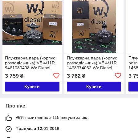
Плунжерна пара (корпус
Плунжерна пара (корпус
Плун
розподільника) VE 4/11R
розподільника) VE 4/11R
розп
9461080408 Wx Diesel
1468374032 Wx Diesel
1468
AGRALE-DEUTZ
IVE
3 759
3 762
3 7
₴
₴
CHEVROLET
Купити
Купити
Про нас
96% позитивних з 115 відгуків за рік
Працює з 12.01.2016