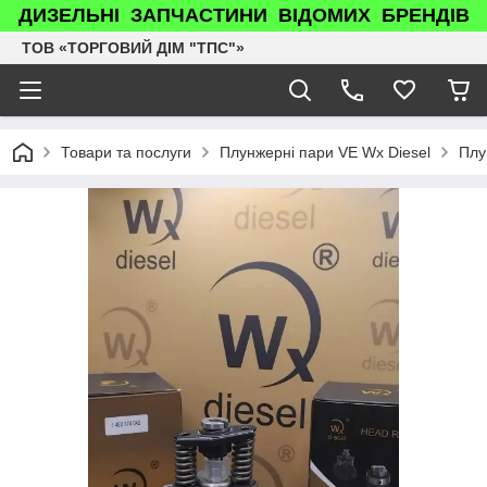
ДИЗЕЛЬНІ ЗАПЧАСТИНИ ВІДОМИХ БРЕНДІВ
ТОВ «ТОРГОВИЙ ДІМ "ТПС"»
Товари та послуги
Плунжерні пари VE Wx Diesel
Плу