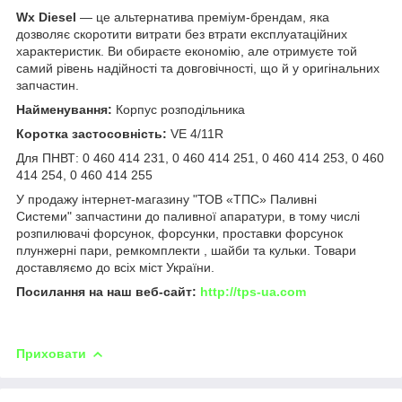
Wx Diesel
— це альтернатива преміум-брендам, яка
дозволяє скоротити витрати без втрати експлуатаційних
характеристик. Ви обираєте економію, але отримуєте той
самий рівень надійності та довговічності, що й у оригінальних
запчастин.
Найменування:
Корпус розподільника
Коротка застосовність:
VE 4/11R
Для ПНВТ: 0 460 414 231, 0 460 414 251, 0 460 414 253, 0 460
414 254, 0 460 414 255
У продажу інтернет-магазину "ТОВ «ТПС» Паливні
Системи" запчастини до паливної апаратури, в тому числі
розпилювачі форсунок, форсунки, проставки форсунок
плунжерні пари, ремкомплекти , шайби та кульки. Товари
доставляємо до всіх міст України.
Посилання на наш веб-сайт:
http://tps-ua.com
Приховати