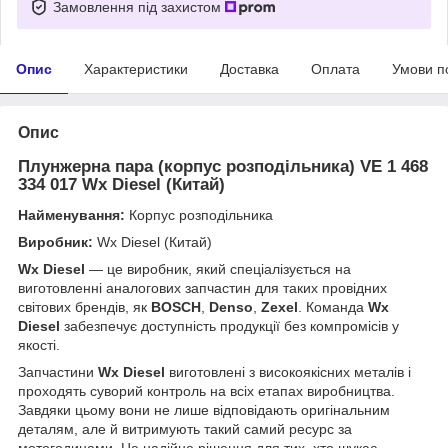
Замовлення під захистом
Опис
Характеристики
Доставка
Оплата
Умови п
Опис
Плунжерна пара (корпус розподільника) VE 1 468
334 017
Wx Diesel (Китай)
Найменування:
Корпус розподільника
Виробник:
Wx Diesel (Китай)
Wx Diesel
— це виробник, який спеціалізується на
виготовленні аналогових запчастин для таких провідних
світових брендів, як
BOSCH
,
Denso
,
Zexel
. Команда
Wx
Diesel
забезпечує доступність продукції без компромісів у
якості.
Запчастини
Wx Diesel
виготовлені з високоякісних металів і
проходять суворий контроль на всіх етапах виробництва.
Завдяки цьому вони не лише відповідають оригінальним
деталям, але й витримують такий самий ресурс за
мотогодинами. Це надійне рішення для тих, хто шукає