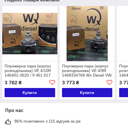
Плунжерна пара (корпус
Плунжерна пара (корпус
Плун
розподільника) VE 4/10R
розподільника) VE 4/9R
розп
146401-3620 / 9 461 617
1468334768 Wx Diesel VW,
1464
093 Wx Diesel MITSUBISHI
Audi
827 
3 762
3 773
3 7
₴
₴
T
Купити
Купити
Про нас
96% позитивних з 115 відгуків за рік