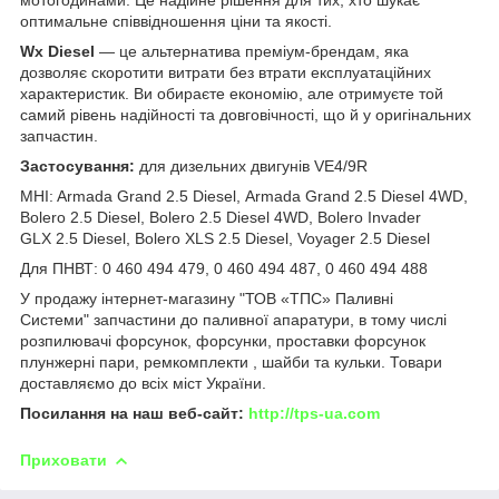
оптимальне співвідношення ціни та якості.
Wx Diesel
— це альтернатива преміум-брендам, яка
дозволяє скоротити витрати без втрати експлуатаційних
характеристик. Ви обираєте економію, але отримуєте той
самий рівень надійності та довговічності, що й у оригінальних
запчастин.
Застосування:
для дизельних двигунів VE4/9R
MHI: Armada Grand 2.5 Diesel, Armada Grand 2.5 Diesel 4WD,
Bolero 2.5 Diesel, Bolero 2.5 Diesel 4WD, Bolero Invader
GLX 2.5 Diesel, Bolero XLS 2.5 Diesel, Voyager 2.5 Diesel
Для ПНВТ: 0 460 494 479, 0 460 494 487, 0 460 494 488
У продажу інтернет-магазину "ТОВ «ТПС» Паливні
Системи" запчастини до паливної апаратури, в тому числі
розпилювачі форсунок, форсунки, проставки форсунок
плунжерні пари, ремкомплекти , шайби та кульки. Товари
доставляємо до всіх міст України.
Посилання на наш веб-сайт:
http://tps-ua.com
Приховати