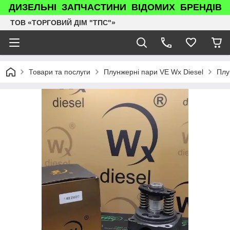
ДИЗЕЛЬНІ ЗАПЧАСТИНИ ВІДОМИХ БРЕНДІВ
ТОВ «ТОРГОВИЙ ДІМ "ТПС"»
Товари та послуги
Плунжерні пари VE Wx Diesel
Плу