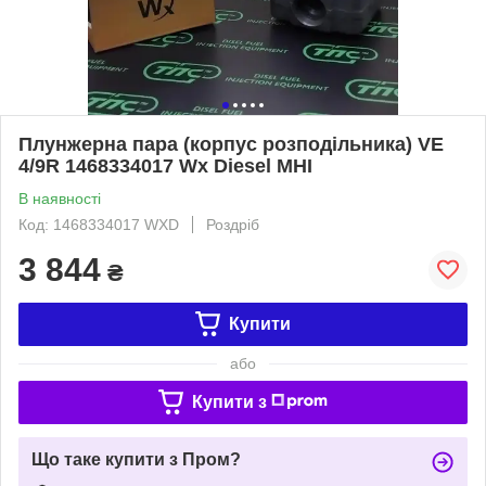
Плунжерна пара (корпус розподільника) VE
4/9R 1468334017 Wx Diesel MHI
В наявності
Код: 1468334017 WXD
Роздріб
3 844
₴
Купити
або
Купити з
Що таке купити з Пром?