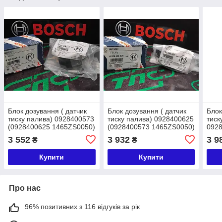
Блок дозування ( датчик
Блок дозування ( датчик
Блок
тиску палива) 0928400573
тиску палива) 0928400625
тиск
(0928400625 1465ZS0050)
(0928400573 1465ZS0050)
092
BOSCH MAN, VOLVO
BOSCH MAN, VOLVO
(ан.
3 552
3 932
3 9
₴
₴
Volv
Купити
Купити
Про нас
96% позитивних з 116 відгуків за рік