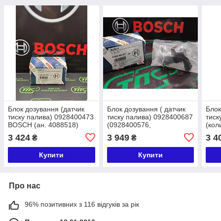
Блок дозування (датчик
Блок дозування ( датчик
Блок
тиску палива) 0928400473
тиску палива) 0928400687
тиск
BOSCH (ан. 4088518)
(0928400576,
(кол
Cummins
1465ZS0070) BOSCH
BOS
3 424
3 949
3 4
₴
₴
HONDA
DOD
Купити
Купити
Про нас
96% позитивних з 116 відгуків за рік