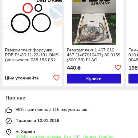
Ремкомплект форсунки
Ремкомплект 1 467 010
Ремк
PDE P1/80 11-23-101 OMS
467 (1467010467) 80 0159
010 
(Volkswagen 038 198 051
(800159) FLAG
004
A, 038 198 051 B)
440
198
₴
Ціну уточнюйте
Купити
Про нас
96% позитивних з 116 відгуків за рік
Працює з 12.01.2016
м. Харків
61045, вул.Клочківська, буд. 244, Харків, Україна