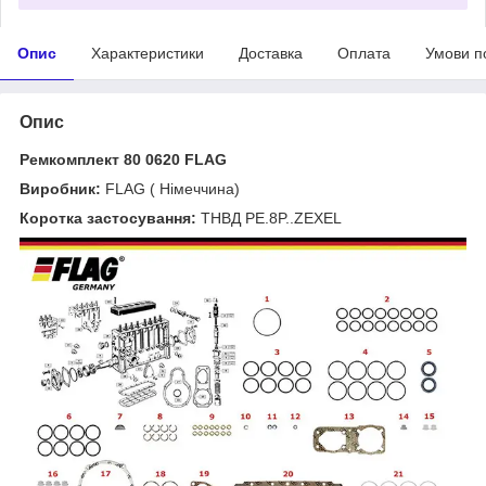
Опис
Характеристики
Доставка
Оплата
Умови п
Опис
Ремкомплект 80 0620 FLAG
Виробник:
FLAG ( Німеччина)
Коротка застосування:
ТНВД PE.8P..ZEXEL