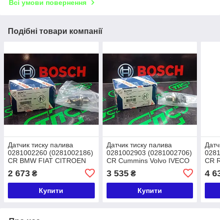
Всі умови повернення
Подібні товари компанії
Датчик тиску палива
Датчик тиску палива
Датч
0281002260 (0281002186)
0281002903 (0281002706)
0281
СR BMW FIAT CITROEN
СR Cummins Volvo IVECO
СR 
IVECO PEUGEOT
Man Fiat Jack Renault
ALF
2 673
3 535
4 6
₴
₴
NIS
Купити
Купити