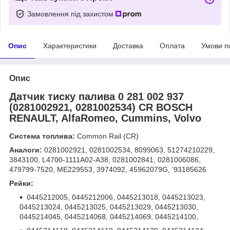
Замовлення під захистом
Опис
Характеристики
Доставка
Оплата
Умови п
Опис
Датчик тиску палива 0 281 002 937
(0281002921, 0281002534) СR BOSCH
RENAULT, AlfaRomeo, Cummins, Volvo
Система топлива:
Common Rail (СR)
Аналоги:
0281002921, 0281002534, 8099063, 51274210229,
3843100, L4700-1111A02-A38, 0281002841, 0281006086,
479799-7520, ME229553, 3974092, 45962079G, '93185626
Рейки:
0445212005, 0445212006, 0445213018, 0445213023,
0445213024, 0445213025, 0445213029, 0445213030,
0445214045, 0445214068, 0445214069, 0445214100,