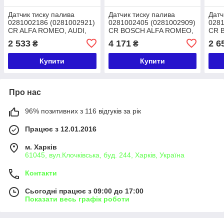
Датчик тиску палива
Датчик тиску палива
Датч
0281002186 (0281002921)
0281002405 (0281002909)
0281
СR ALFA ROMEO, AUDI,
СR BOSCH ALFA ROMEO,
СR 
CUMMINS, FIAT, GMC,
BMW, CITROEN, FIAT,
ISВE
2 533
4 171
2 6
₴
₴
ISUZU, IVECO, LANC
NISSAN, RENAULT
Купити
Купити
Про нас
96% позитивних з 116 відгуків за рік
Працює з 12.01.2016
м. Харків
61045, вул.Клочківська, буд. 244, Харків, Україна
Контакти
Сьогодні працює з 09:00 до 17:00
Показати весь графік роботи