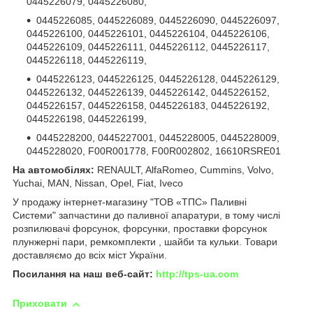
0445226079, 0445226080,
0445226085, 0445226089, 0445226090, 0445226097,
0445226100, 0445226101, 0445226104, 0445226106,
0445226109, 0445226111, 0445226112, 0445226117,
0445226118, 0445226119,
0445226123, 0445226125, 0445226128, 0445226129,
0445226132, 0445226139, 0445226142, 0445226152,
0445226157, 0445226158, 0445226183, 0445226192,
0445226198, 0445226199,
0445228200, 0445227001, 0445228005, 0445228009,
0445228020, F00R001778, F00R002802, 16610RSRE01
На автомобілях:
RENAULT, AlfaRomeo, Cummins, Volvo,
Yuchai, MAN, Nissan, Opel, Fiat, Iveco
У продажу інтернет-магазину "ТОВ «ТПС» Паливні
Системи" запчастини до паливної апаратури, в тому числі
розпилювачі форсунок, форсунки, проставки форсунок
плунжерні пари, ремкомплекти , шайби та кульки. Товари
доставляємо до всіх міст України.
Посилання на наш веб-сайт:
http://tps-ua.com
Приховати