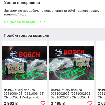
Умови повернення
Законом не передбачено повернення та обмін даного товару
належної якості
Всі умови повернення
Подібні товари компанії
Датчик тиску палива
Датчик тиску палива
Датч
0281006425 (0281006425)
0281002937 (0281002921,
0281
СR BOSCH Dodge Fiat,
0281002534) СR BOSCH
СR 
MAHINDRA SCORPIO,
RENAULT, AlfaRomeo,
ISВE
2 962
3 495
2 6
₴
₴
XUV500 DW12DD 11.07-
Cummins, Volvo