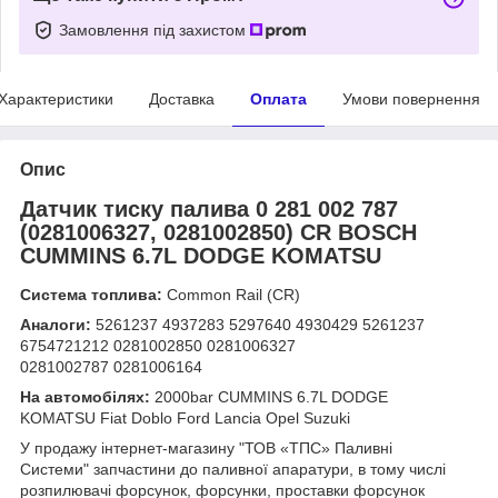
Замовлення під захистом
Характеристики
Доставка
Оплата
Умови повернення
Опис
Датчик тиску палива 0 281 002 787
(0281006327, 0281002850) СR BOSCH
CUMMINS 6.7L DODGE KOMATSU
Система топлива:
Common Rail (СR)
Аналоги:
5261237 4937283 5297640 4930429 5261237
6754721212 0281002850 0281006327
0281002787 0281006164
На автомобілях:
2000bar CUMMINS 6.7L DODGE
KOMATSU Fiat Doblo Ford Lancia Opel Suzuki
У продажу інтернет-магазину "ТОВ «ТПС» Паливні
Системи" запчастини до паливної апаратури, в тому числі
розпилювачі форсунок, форсунки, проставки форсунок