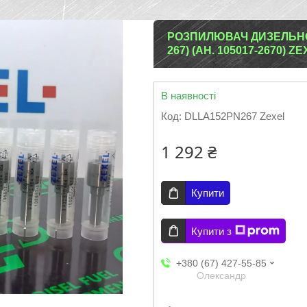
РОЗПИЛЮВАЧ ДИЗЕЛЬНОЇ 
267) (АН. 105017-2670) 
В наявності
Код:
DLLA152PN267 Zexel
1 292 ₴
Купити
Купити з
+380 (67) 427-55-85
Олександр