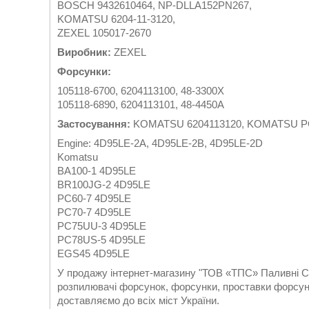
BOSCH 9432610464, NP-DLLA152PN267,
KOMATSU 6204-11-3120,
ZEXEL 105017-2670
Виробник:
ZEXEL
Форсунки:
105118-6700, 6204113100, 48-3300X
105118-6890, 6204113101, 48-4450A
Застосування:
KOMATSU 6204113120, KOMATSU PC
Engine: 4D95LE-2A, 4D95LE-2B, 4D95LE-2D
Komatsu
BA100-1 4D95LE
BR100JG-2 4D95LE
PC60-7 4D95LE
PC70-7 4D95LE
PC75UU-3 4D95LE
PC78US-5 4D95LE
EGS45 4D95LE
У продажу інтернет-магазину "ТОВ «ТПС» Паливні Си
розпилювачі форсунок, форсунки, проставки форсуно
доставляємо до всіх міст України.