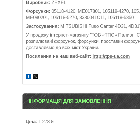
Виробник:
ZEXEL
Форсунки:
05118-4120, ME017801, 105118-4270, 105
ME080201, 105118-5270, 3380041C11, 105118-5350
Застосування:
MITSUBISHI Fuso Canter 4D31, 4D31T
У продажу інтернет-магазину "ТОВ «ТПС» Паливні Си
розпилювачі форсунок, форсунки, проставки форсуно
доставляємо до всіх міст України.
Посилання на наш веб-сайт:
http://tps-ua.com
ІНФОРМАЦІЯ ДЛЯ ЗАМОВЛЕННЯ
Ціна:
1 278 ₴