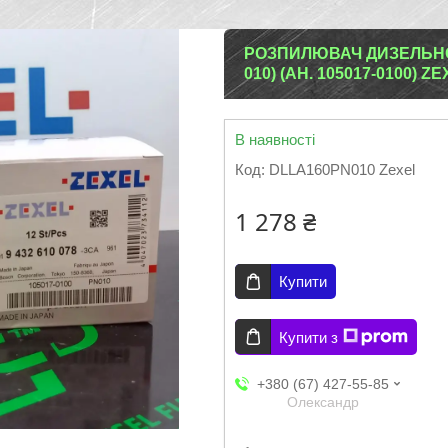
РОЗПИЛЮВАЧ ДИЗЕЛЬНОЇ 
010) (АН. 105017-0100) Z
В наявності
Код:
DLLA160PN010 Zexel
1 278 ₴
Купити
Купити з
+380 (67) 427-55-85
Олександр