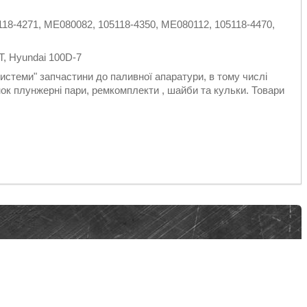
118-4271, ME080082, 105118-4350, ME080112, 105118-4470,
, Hyundai 100D-7
стеми" запчастини до паливної апаратури, в тому числі
к плунжерні пари, ремкомплекти , шайби та кульки. Товари