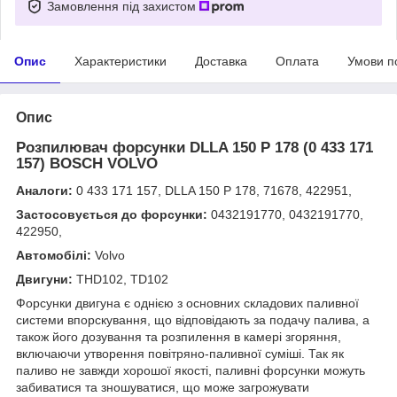
Замовлення під захистом
Опис
Характеристики
Доставка
Оплата
Умови п
Опис
Розпилювач форсунки DLLA 150 P 178 (0 433 171
157) BOSCH VOLVO
Аналоги:
0 433 171 157, DLLA 150 P 178, 71678, 422951,
Застосовується до форсунки:
0432191770, 0432191770,
422950,
Автомобілі:
Volvo
Двигуни:
THD102, TD102
Форсунки двигуна є однією з основних складових паливної
системи впорскування, що відповідають за подачу палива, а
також його дозування та розпилення в камері згоряння,
включаючи утворення повітряно-паливної суміші. Так як
паливо не завжди хорошої якості, паливні форсунки можуть
забиватися та зношуватися, що може загрожувати