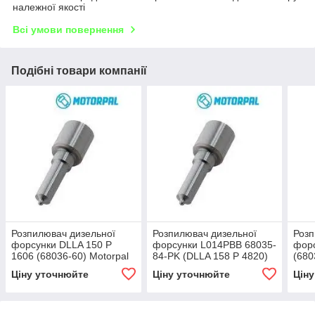
належної якості
Всі умови повернення
Подібні товари компанії
Розпилювач дизельної
Розпилювач дизельної
Розп
форсунки DLLA 150 P
форсунки L014PBB 68035-
форс
1606 (68036-60) Motorpal
84-PK (DLLA 158 P 4820)
(680
GM, OPEL, VM MOTORI,
Motorpal VOLVO FH-12
Volv
Ціну уточнюйте
Ціну уточнюйте
Цін
DAEWOO, VAUXHALL