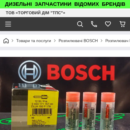
ДИЗЕЛЬНІ ЗАПЧАСТИНИ ВІДОМИХ БРЕНДІВ
ТОВ «ТОРГОВИЙ ДІМ "ТПС"»
Товари та послуги
Розпилювачі BOSCH
Розпилювач P