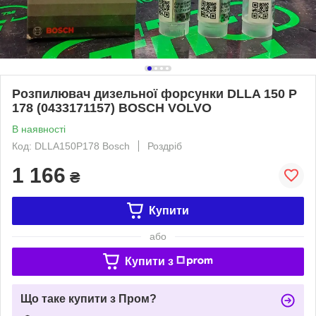
Розпилювач дизельної форсунки DLLA 150 P
178 (0433171157) BOSCH VOLVO
В наявності
Код: DLLA150P178 Bosch
Роздріб
1 166
₴
Купити
або
Купити з
Що таке купити з Пром?