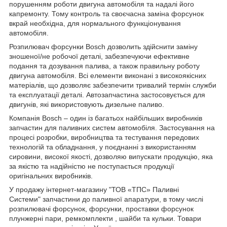
порушенням роботи двигуна автомобіля та надалі його
капремонту. Тому контроль та своєчасна заміна форсунок
вкрай необхідна, для нормального функціонування
автомобіля.
Розпилювач форсунки Bosch дозволить здійснити заміну
зношеної/не робочої деталі, забезпечуючи ефективне
подання та дозування палива, а також правильну роботу
двигуна автомобіля. Всі елементи виконані з високоякісних
матеріалів, що дозволяє забезпечити тривалий термін служби
та експлуатації деталі. Автозапчастина застосовується для
двигунів, які використовують дизельне паливо.
Компанія Bosch – один із багатьох найбільших виробників
запчастин для паливних систем автомобіля. Застосування на
процесі розробки, виробництва та тестування передових
технологій та обладнання, у поєднанні з використанням
сировини, високої якості, дозволяю випускати продукцію, яка
за якістю та надійністю не поступається продукції
оригінальних виробників.
У продажу інтернет-магазину "ТОВ «ТПС» Паливні
Системи" запчастини до паливної апаратури, в тому числі
розпилювачі форсунок, форсунки, проставки форсунок
плунжерні пари, ремкомплекти , шайби та кульки. Товари