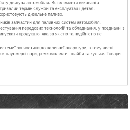
оту двигуна автомобіля. Всі елементи виконані з
тривалий термін служби та експлуатації деталі.
икористовують дизельне паливо.
бників запчастин для паливних систем автомобіля.
естування передових технологій та обладнання, у поєднанні з
пускати продукцію, яка за якістю та надійністю не
стеми" запчастини до паливної апаратури, в тому числі
к плунжерні пари, ремкомплекти , шайби та кульки. Товари