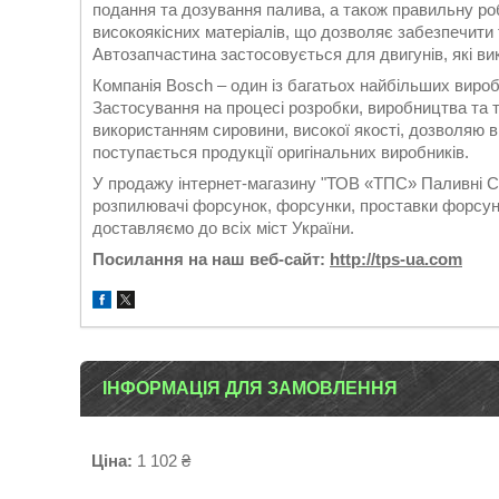
подання та дозування палива, а також правильну роб
високоякісних матеріалів, що дозволяє забезпечити 
Автозапчастина застосовується для двигунів, які в
Компанія Bosch – один із багатьох найбільших виро
Застосування на процесі розробки, виробництва та т
використанням сировини, високої якості, дозволяю ви
поступається продукції оригінальних виробників.
У продажу інтернет-магазину "ТОВ «ТПС» Паливні Си
розпилювачі форсунок, форсунки, проставки форсуно
доставляємо до всіх міст України.
Посилання на наш веб-сайт:
http://tps-ua.com
ІНФОРМАЦІЯ ДЛЯ ЗАМОВЛЕННЯ
Ціна:
1 102 ₴