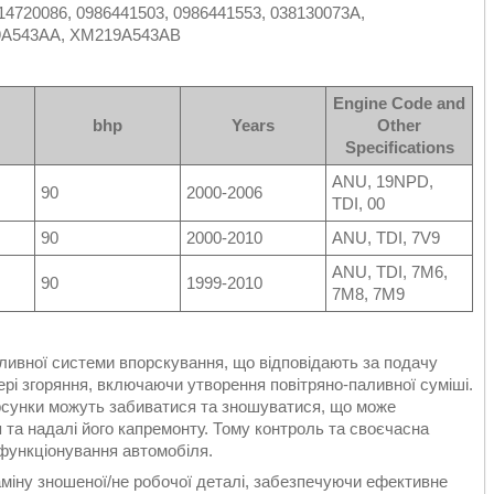
14720086, 0986441503, 0986441553, 038130073A,
19A543AA, XM219A543AB
Engine Code and
bhp
Years
Other
Specifications
ANU, 19NPD,
90
2000-2006
TDI, 00
90
2000-2010
ANU, TDI, 7V9
ANU, TDI, 7M6,
90
1999-2010
7M8, 7M9
ливної системи впорскування, що відповідають за подачу
ері згоряння, включаючи утворення повітряно-паливної суміші.
орсунки можуть забиватися та зношуватися, що може
та надалі його капремонту. Тому контроль та своєчасна
функціонування автомобіля.
міну зношеної/не робочої деталі, забезпечуючи ефективне