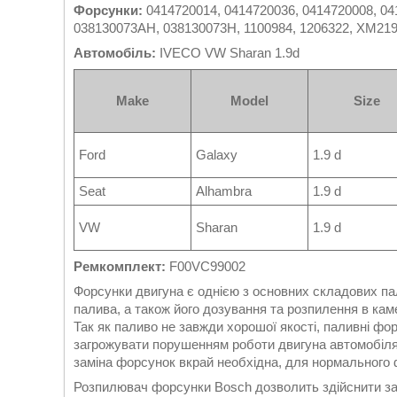
Форсунки:
0414720014, 0414720036, 0414720008, 04
038130073AH, 038130073H, 1100984, 1206322, XM2
Автомобіль:
IVECO VW Sharan 1.9d
Make
Model
Size
Ford
Galaxy
1.9 d
Seat
Alhambra
1.9 d
VW
Sharan
1.9 d
Ремкомплект:
F00VC99002
Форсунки двигуна є однією з основних складових па
палива, а також його дозування та розпилення в кам
Так як паливо не завжди хорошої якості, паливні ф
загрожувати порушенням роботи двигуна автомобіля 
заміна форсунок вкрай необхідна, для нормального 
Розпилювач форсунки Bosch дозволить здійснити за