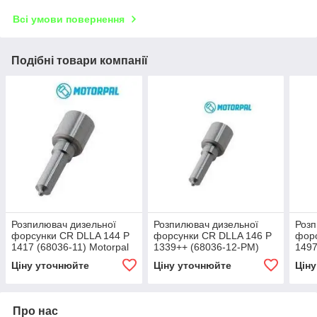
Всі умови повернення
Подібні товари компанії
Розпилювач дизельної
Розпилювач дизельної
Розп
форсунки CR DLLA 144 P
форсунки CR DLLA 146 P
форс
1417 (68036-11) Motorpal
1339++ (68036-12-PM)
1497
MAN TGA
Motorpal MAN TGA, TGS
Volv
Ціну уточнюйте
Ціну уточнюйте
Цін
XC7
Про нас