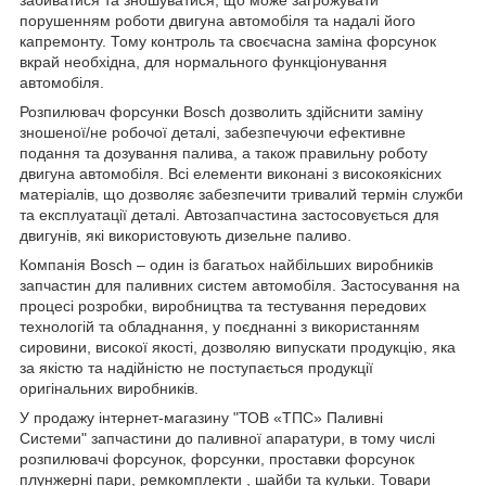
забиватися та зношуватися, що може загрожувати
порушенням роботи двигуна автомобіля та надалі його
капремонту. Тому контроль та своєчасна заміна форсунок
вкрай необхідна, для нормального функціонування
автомобіля.
Розпилювач форсунки Bosch дозволить здійснити заміну
зношеної/не робочої деталі, забезпечуючи ефективне
подання та дозування палива, а також правильну роботу
двигуна автомобіля. Всі елементи виконані з високоякісних
матеріалів, що дозволяє забезпечити тривалий термін служби
та експлуатації деталі. Автозапчастина застосовується для
двигунів, які використовують дизельне паливо.
Компанія Bosch – один із багатьох найбільших виробників
запчастин для паливних систем автомобіля. Застосування на
процесі розробки, виробництва та тестування передових
технологій та обладнання, у поєднанні з використанням
сировини, високої якості, дозволяю випускати продукцію, яка
за якістю та надійністю не поступається продукції
оригінальних виробників.
У продажу інтернет-магазину "ТОВ «ТПС» Паливні
Системи" запчастини до паливної апаратури, в тому числі
розпилювачі форсунок, форсунки, проставки форсунок
плунжерні пари, ремкомплекти , шайби та кульки. Товари