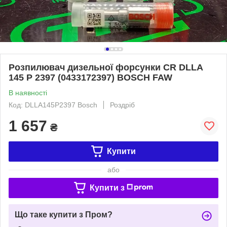
Розпилювач дизельної форсунки CR DLLA
145 P 2397 (0433172397) BOSCH FAW
В наявності
Код: DLLA145P2397 Bosch
Роздріб
1 657
₴
Купити
або
Купити з
Що таке купити з Пром?