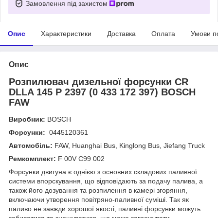
Замовлення під захистом
Опис
Характеристики
Доставка
Оплата
Умови п
Опис
Розпилювач дизельної форсунки CR
DLLA 145 P 2397 (0 433 172 397) BOSCH
FAW
Виробник:
BOSCH
Форсунки:
0445120361
Автомобіль:
FAW, Huanghai Bus, Kinglong Bus, Jiefang Truck
Ремкомплект:
F 00V C99 002
Форсунки двигуна є однією з основних складових паливної
системи впорскування, що відповідають за подачу палива, а
також його дозування та розпилення в камері згоряння,
включаючи утворення повітряно-паливної суміші. Так як
паливо не завжди хорошої якості, паливні форсунки можуть