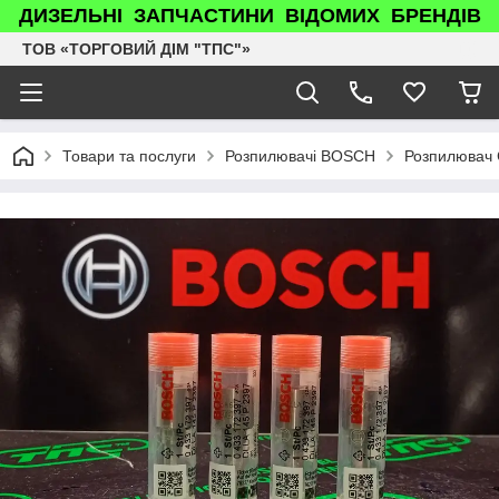
ДИЗЕЛЬНІ ЗАПЧАСТИНИ ВІДОМИХ БРЕНДІВ
ТОВ «ТОРГОВИЙ ДІМ "ТПС"»
Товари та послуги
Розпилювачі BOSCH
Розпилювач 