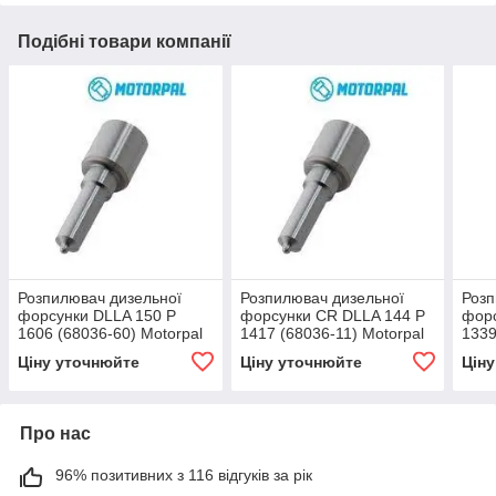
Подібні товари компанії
Розпилювач дизельної
Розпилювач дизельної
Розп
форсунки DLLA 150 P
форсунки CR DLLA 144 P
форс
1606 (68036-60) Motorpal
1417 (68036-11) Motorpal
1339
GM, OPEL, VM MOTORI,
MAN TGA
Moto
Ціну уточнюйте
Ціну уточнюйте
Цін
DAEWOO, VAUXHALL
Про нас
96% позитивних з 116 відгуків за рік