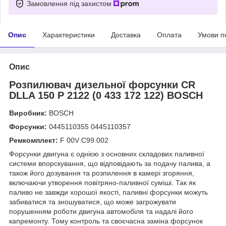
Замовлення під захистом
Опис
Характеристики
Доставка
Оплата
Умови п
Опис
Розпилювач дизельної форсунки CR
DLLA 150 P 2122 (0 433 172 122) BOSCH
Виробник:
BOSCH
Форсунки:
0445110355 0445110357
Ремкомплект:
F 00V C99 002
Форсунки двигуна є однією з основних складових паливної
системи впорскування, що відповідають за подачу палива, а
також його дозування та розпилення в камері згоряння,
включаючи утворення повітряно-паливної суміші. Так як
паливо не завжди хорошої якості, паливні форсунки можуть
забиватися та зношуватися, що може загрожувати
порушенням роботи двигуна автомобіля та надалі його
капремонту. Тому контроль та своєчасна заміна форсунок