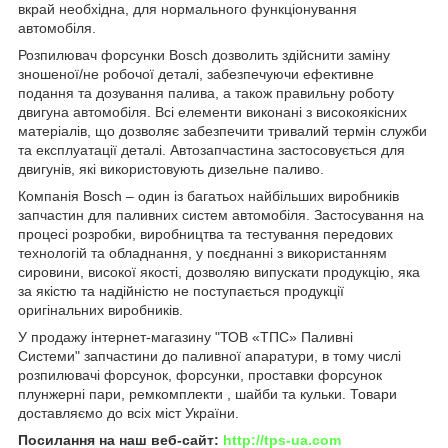
вкрай необхідна, для нормального функціонування
автомобіля.
Розпилювач форсунки Bosch дозволить здійснити заміну
зношеної/не робочої деталі, забезпечуючи ефективне
подання та дозування палива, а також правильну роботу
двигуна автомобіля. Всі елементи виконані з високоякісних
матеріалів, що дозволяє забезпечити тривалий термін служби
та експлуатації деталі. Автозапчастина застосовується для
двигунів, які використовують дизельне паливо.
Компанія Bosch – один із багатьох найбільших виробників
запчастин для паливних систем автомобіля. Застосування на
процесі розробки, виробництва та тестування передових
технологій та обладнання, у поєднанні з використанням
сировини, високої якості, дозволяю випускати продукцію, яка
за якістю та надійністю не поступається продукції
оригінальних виробників.
У продажу інтернет-магазину "ТОВ «ТПС» Паливні
Системи" запчастини до паливної апаратури, в тому числі
розпилювачі форсунок, форсунки, проставки форсунок
плунжерні пари, ремкомплекти , шайби та кульки. Товари
доставляємо до всіх міст України.
Посилання на наш веб-сайт:
http://tps-ua.com