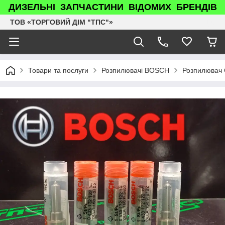
ДИЗЕЛЬНІ ЗАПЧАСТИНИ ВІДОМИХ БРЕНДІВ
ТОВ «ТОРГОВИЙ ДІМ "ТПС"»
Товари та послуги
Розпилювачі BOSCH
Розпилювач 