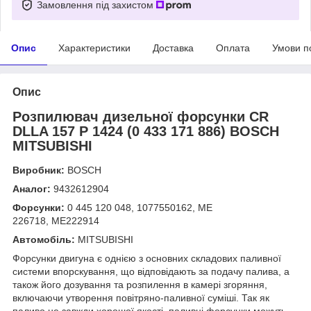
Замовлення під захистом
Опис
Характеристики
Доставка
Оплата
Умови п
Опис
Розпилювач дизельної форсунки CR
DLLA 157 P 1424 (0 433 171 886) BOSCH
MITSUBISHI
Виробник:
BOSCH
Аналог:
9432612904
Форсунки:
0 445 120 048, 1077550162, ME
226718, ME222914
Автомобіль:
MITSUBISHI
Форсунки двигуна є однією з основних складових паливної
системи впорскування, що відповідають за подачу палива, а
також його дозування та розпилення в камері згоряння,
включаючи утворення повітряно-паливної суміші. Так як