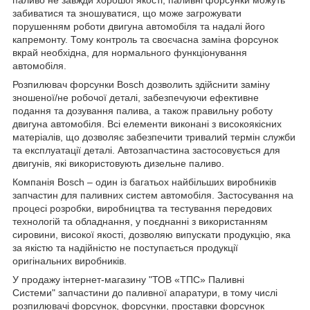
паливо не завжди хорошої якості, паливні форсунки можуть
забиватися та зношуватися, що може загрожувати
порушенням роботи двигуна автомобіля та надалі його
капремонту. Тому контроль та своєчасна заміна форсунок
вкрай необхідна, для нормального функціонування
автомобіля.
Розпилювач форсунки Bosch дозволить здійснити заміну
зношеної/не робочої деталі, забезпечуючи ефективне
подання та дозування палива, а також правильну роботу
двигуна автомобіля. Всі елементи виконані з високоякісних
матеріалів, що дозволяє забезпечити тривалий термін служби
та експлуатації деталі. Автозапчастина застосовується для
двигунів, які використовують дизельне паливо.
Компанія Bosch – один із багатьох найбільших виробників
запчастин для паливних систем автомобіля. Застосування на
процесі розробки, виробництва та тестування передових
технологій та обладнання, у поєднанні з використанням
сировини, високої якості, дозволяю випускати продукцію, яка
за якістю та надійністю не поступається продукції
оригінальних виробників.
У продажу інтернет-магазину "ТОВ «ТПС» Паливні
Системи" запчастини до паливної апаратури, в тому числі
розпилювачі форсунок, форсунки, проставки форсунок