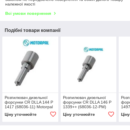
належної якості
Всі умови повернення
Подібні товари компанії
Розпилювач дизельної
Розпилювач дизельної
Розп
форсунки CR DLLA 144 P
форсунки CR DLLA 146 P
форс
1417 (68036-11) Motorpal
1339++ (68036-12-PM)
1497
MAN TGA
Motorpal MAN TGA, TGS
Volv
Ціну уточнюйте
Ціну уточнюйте
Цін
XC7