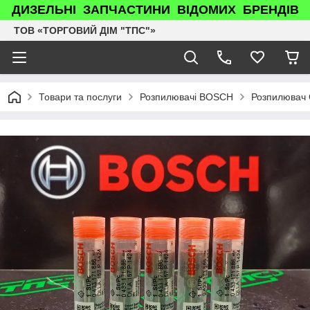
ДИЗЕЛЬНІ ЗАПЧАСТИНИ ВІДОМИХ БРЕНДІВ
ТОВ «ТОРГОВИЙ ДІМ "ТПС"»
Товари та послуги
Розпилювачі BOSCH
Розпилювач 