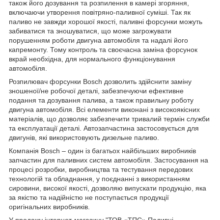
також його дозування та розпилення в камері згоряння,
включаючи утворення повітряно-паливної суміші. Так як
паливо не завжди хорошої якості, паливні форсунки можуть
забиватися та зношуватися, що може загрожувати
порушенням роботи двигуна автомобіля та надалі його
капремонту. Тому контроль та своєчасна заміна форсунок
вкрай необхідна, для нормального функціонування
автомобіля.
Розпилювач форсунки Bosch дозволить здійснити заміну
зношеної/не робочої деталі, забезпечуючи ефективне
подання та дозування палива, а також правильну роботу
двигуна автомобіля. Всі елементи виконані з високоякісних
матеріалів, що дозволяє забезпечити тривалий термін служби
та експлуатації деталі. Автозапчастина застосовується для
двигунів, які використовують дизельне паливо.
Компанія Bosch – один із багатьох найбільших виробників
запчастин для паливних систем автомобіля. Застосування на
процесі розробки, виробництва та тестування передових
технологій та обладнання, у поєднанні з використанням
сировини, високої якості, дозволяю випускати продукцію, яка
за якістю та надійністю не поступається продукції
оригінальних виробників.