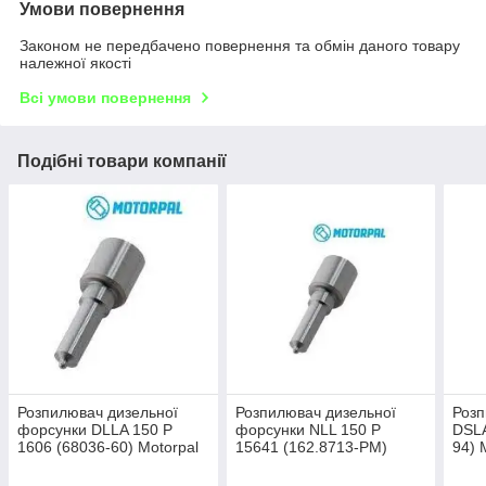
Умови повернення
Законом не передбачено повернення та обмін даного товару
належної якості
Всі умови повернення
Подібні товари компанії
Розпилювач дизельної
Розпилювач дизельної
Роз
форсунки DLLA 150 P
форсунки NLL 150 P
DSLA
1606 (68036-60) Motorpal
15641 (162.8713-PM)
94) 
GM, OPEL, VM MOTORI,
Motorpal
KOM
DAEWOO, VAUXHALL