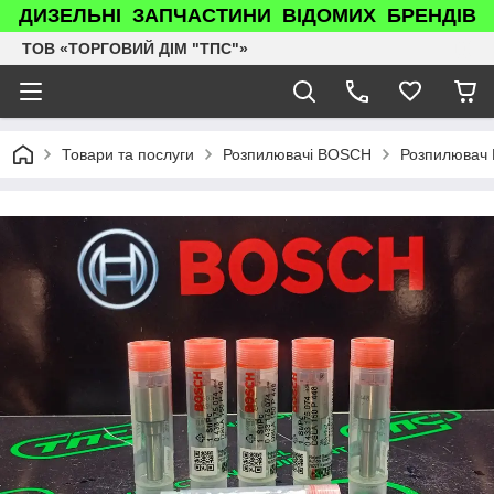
ДИЗЕЛЬНІ ЗАПЧАСТИНИ ВІДОМИХ БРЕНДІВ
ТОВ «ТОРГОВИЙ ДІМ "ТПС"»
Товари та послуги
Розпилювачі BOSCH
Розпилювач P