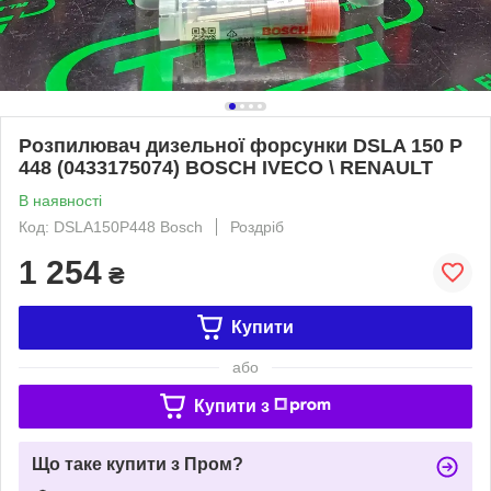
Розпилювач дизельної форсунки DSLA 150 P
448 (0433175074) BOSCH IVECO \ RENAULT
В наявності
Код: DSLA150P448 Bosch
Роздріб
1 254
₴
Купити
або
Купити з
Що таке купити з Пром?