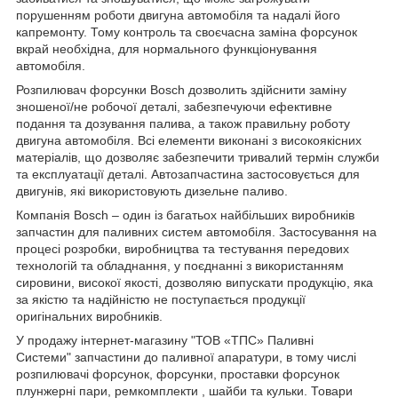
порушенням роботи двигуна автомобіля та надалі його
капремонту. Тому контроль та своєчасна заміна форсунок
вкрай необхідна, для нормального функціонування
автомобіля.
Розпилювач форсунки Bosch дозволить здійснити заміну
зношеної/не робочої деталі, забезпечуючи ефективне
подання та дозування палива, а також правильну роботу
двигуна автомобіля. Всі елементи виконані з високоякісних
матеріалів, що дозволяє забезпечити тривалий термін служби
та експлуатації деталі. Автозапчастина застосовується для
двигунів, які використовують дизельне паливо.
Компанія Bosch – один із багатьох найбільших виробників
запчастин для паливних систем автомобіля. Застосування на
процесі розробки, виробництва та тестування передових
технологій та обладнання, у поєднанні з використанням
сировини, високої якості, дозволяю випускати продукцію, яка
за якістю та надійністю не поступається продукції
оригінальних виробників.
У продажу інтернет-магазину "ТОВ «ТПС» Паливні
Системи" запчастини до паливної апаратури, в тому числі
розпилювачі форсунок, форсунки, проставки форсунок
плунжерні пари, ремкомплекти , шайби та кульки. Товари