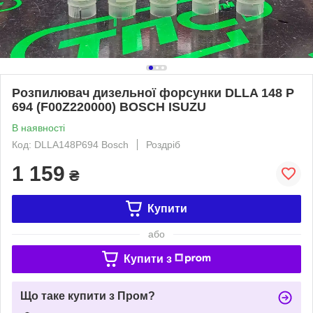
Розпилювач дизельної форсунки DLLA 148 P
694 (F00Z220000) BOSCH ISUZU
В наявності
Код: DLLA148P694 Bosch
Роздріб
1 159
₴
Купити
або
Купити з
Що таке купити з Пром?