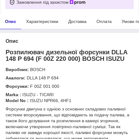
Замовлення під захистом
Опис
Характеристики
Доставка
Оплата
Умови п
Опис
Розпилювач дизельної форсунки DLLA
148 P 694 (F 00Z 220 000) BOSCH ISUZU
Виробник:
BOSCH
Аналоги:
DLLA 148 P 694
Форсунки:
F 00Z 001 000
Marka :
ISUZU - TICARI
Model No :
ISUZU NPR66, 4HF1
Форсунки двигуна є однією з основних складових паливної
системи впорскування, що відповідають за подачу палива, а
також його дозування та розпилення в камері згоряння,
включаючи утворення повітряно-паливної суміші. Так як
паливо не завжди хорошої якості, паливні форсунки можуть
забиватися та зношуватися, що може загрожувати