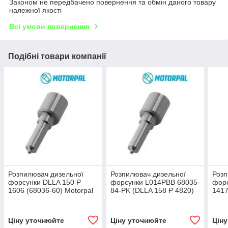
Законом не передбачено повернення та обмін даного товару
належної якості
Всі умови повернення
Подібні товари компанії
Розпилювач дизельної
Розпилювач дизельної
Розп
форсунки DLLA 150 P
форсунки L014PBB 68035-
форс
1606 (68036-60) Motorpal
84-PK (DLLA 158 P 4820)
1417
GM, OPEL, VM MOTORI,
Motorpal VOLVO FH-12
MAN
DAEWOO, VAUXHALL
Ціну уточнюйте
Ціну уточнюйте
Цін