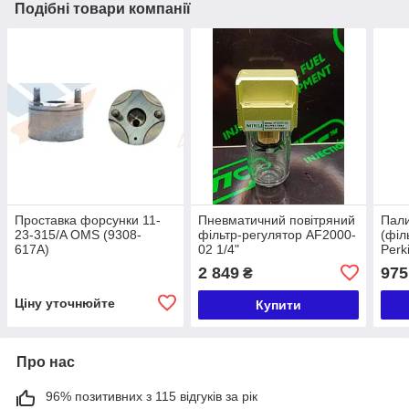
Подібні товари компанії
Проставка форсунки 11-
Пневматичний повітряний
Пали
23-315/A OMS (9308-
фільтр-регулятор AF2000-
(філ
617A)
02 1/4"
Perk
Ford
2 849
975
₴
Ціну уточнюйте
Купити
Про нас
96% позитивних з 115 відгуків за рік