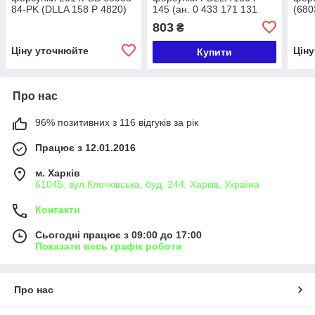
84-PK (DLLA 158 P 4820)
145 (ан. 0 433 171 131
(680
Motorpal VOLVO FH-12
DLLA 150 P 145 BOSCH)
Volv
803
₴
Wuzetem KHD, DEUTZ,
VOLVO PENTA, VOLVO
Ціну уточнюйте
Цін
Купити
Про нас
96% позитивних з 116 відгуків за рік
Працює з 12.01.2016
м. Харків
61045, вул.Клочківська, буд. 244, Харків, Україна
Контакти
Сьогодні працює з 09:00 до 17:00
Показати весь графік роботи
Про нас