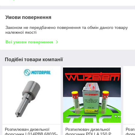
Умови повернення
Законом не передбачено повернення та обмін даного товару
належної якості
Всі умови повернення
Подібні товари компанії
Розпилювач дизельної
Розпилювач дизельної
Розп
форсунки L014PBB 68035-
форсунки PDLLA 150 P
форс