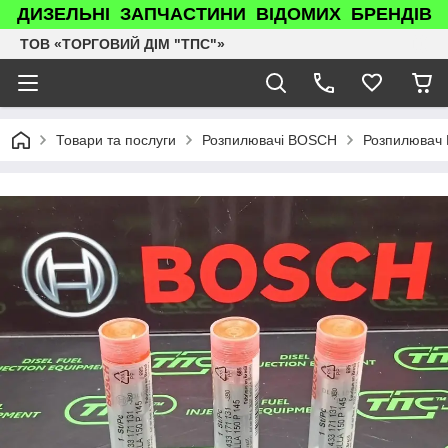
ДИЗЕЛЬНІ ЗАПЧАСТИНИ ВІДОМИХ БРЕНДІВ
ТОВ «ТОРГОВИЙ ДІМ "ТПС"»
Товари та послуги
Розпилювачі BOSCH
Розпилювач P