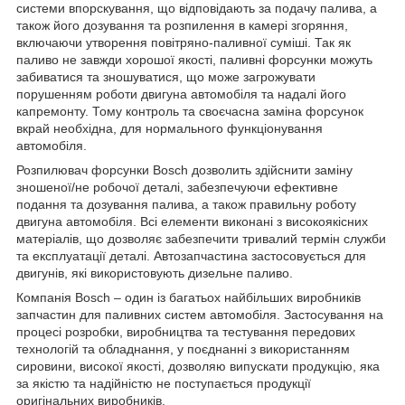
системи впорскування, що відповідають за подачу палива, а
також його дозування та розпилення в камері згоряння,
включаючи утворення повітряно-паливної суміші. Так як
паливо не завжди хорошої якості, паливні форсунки можуть
забиватися та зношуватися, що може загрожувати
порушенням роботи двигуна автомобіля та надалі його
капремонту. Тому контроль та своєчасна заміна форсунок
вкрай необхідна, для нормального функціонування
автомобіля.
Розпилювач форсунки Bosch дозволить здійснити заміну
зношеної/не робочої деталі, забезпечуючи ефективне
подання та дозування палива, а також правильну роботу
двигуна автомобіля. Всі елементи виконані з високоякісних
матеріалів, що дозволяє забезпечити тривалий термін служби
та експлуатації деталі. Автозапчастина застосовується для
двигунів, які використовують дизельне паливо.
Компанія Bosch – один із багатьох найбільших виробників
запчастин для паливних систем автомобіля. Застосування на
процесі розробки, виробництва та тестування передових
технологій та обладнання, у поєднанні з використанням
сировини, високої якості, дозволяю випускати продукцію, яка
за якістю та надійністю не поступається продукції
оригінальних виробників.