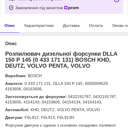
Замовлення під захистом
Опис
Характеристики
Доставка
Оплата
Умови п
Опис
Розпилювач дизельної форсунки DLLA
150 P 145 (0 433 171 131) BOSCH KHD,
DEUTZ, VOLVO PENTA, VOLVO
Виробник:
BOSCH
Аналоги:
0 433 171 131, DLLA 150 P 145, 6005009629,
4163606, 04163606,
Застосовується до форсунки:
0432191787, 0432191787,
4153605, 4154143, 04153605, 04154134, 04154143,
Автомобілі:
KHD, DEUTZ, VOLVO PENTA, VOLVO
Двигуни:
F6L912, F6L913, F6L913H
Форсунки двигуна є однією з основних складових паливної