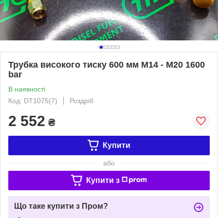
Трубка високого тиску 600 мм М14 - М20 1600
bar
В наявності
Код: DT1075(7)
Роздріб
2 552
₴
Купити
або
Купити з
Що таке купити з Пром?