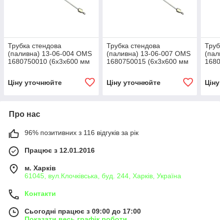
Трубка стендова
Трубка стендова
Труб
(паливна) 13-06-004 OMS
(паливна) 13-06-007 OMS
(пал
1680750010 (6х3х600 мм
1680750015 (6х3х600 мм
1680
М12 - М12)
М14 - М14)
М12 
Ціну уточнюйте
Ціну уточнюйте
Цін
Про нас
96% позитивних з 116 відгуків за рік
Працює з 12.01.2016
м. Харків
61045, вул.Клочківська, буд. 244, Харків, Україна
Контакти
Сьогодні працює з 09:00 до 17:00
Показати весь графік роботи