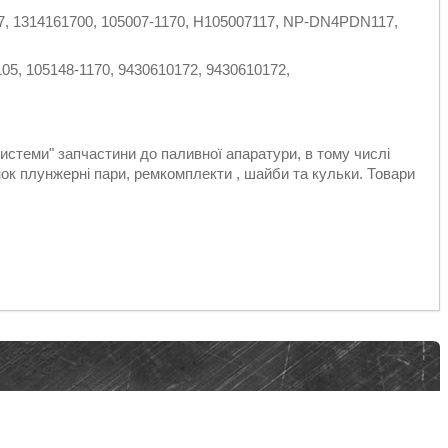
7, 1314161700, 105007-1170, H105007117, NP-DN4PDN117,
05, 105148-1170, 9430610172, 9430610172,
стеми" запчастини до паливної апаратури, в тому числі
к плунжерні пари, ремкомплекти , шайби та кульки. Товари