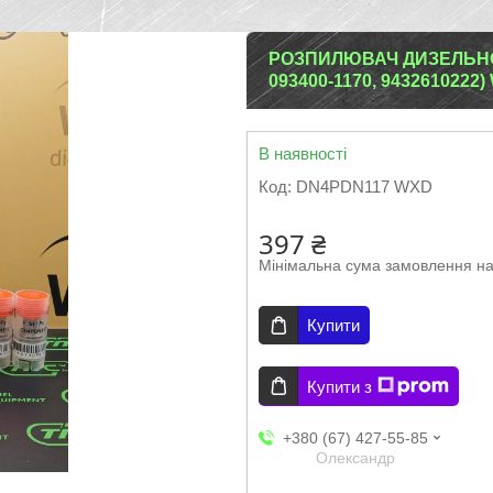
РОЗПИЛЮВАЧ ДИЗЕЛЬНОЇ 
093400-1170, 9432610222
В наявності
Код:
DN4PDN117 WXD
397 ₴
Мінімальна сума замовлення на
Купити
Купити з
+380 (67) 427-55-85
Олександр