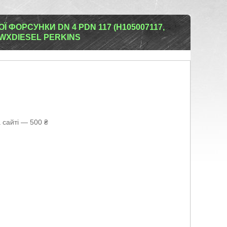
ФОРСУНКИ DN 4 PDN 117 (H105007117,
) WXDIESEL PERKINS
 сайті — 500 ₴