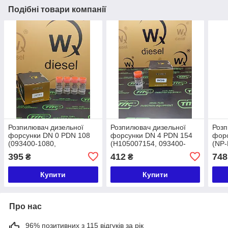
Подібні товари компанії
Розпилювач дизельної
Розпилювач дизельної
Розп
форсунки DN 0 PDN 108
форсунки DN 4 PDN 154
форс
(093400-1080,
(H105007154, 093400-
(NP-
9432610074) Wx Diesel
1540, 9432612712)
1050
395
412
748
₴
₴
CHEVROLET, OPEL,
WxDiesel Kubota
ISU
VAUXHALL
Pick
Купити
Купити
3.19
Про нас
96% позитивних з 115 відгуків за рік