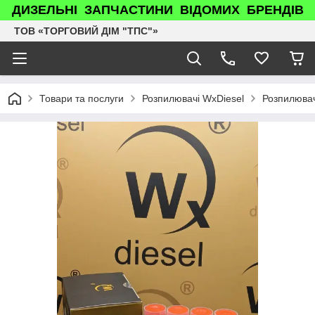
ДИЗЕЛЬНІ ЗАПЧАСТИНИ ВІДОМИХ БРЕНДІВ
ТОВ «ТОРГОВИЙ ДІМ "ТПС"»
Товари та послуги
Розпилювачі WxDiesel
Розпилювач