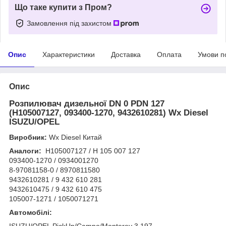
Що таке купити з Пром?
Замовлення під захистом
Опис
Характеристики
Доставка
Оплата
Умови п
Опис
Розпилювач дизельної DN 0 PDN 127
(H105007127, 093400-1270, 9432610281)
Wx Diesel
ISUZU/OPEL
Виробник:
Wx Diesel Китай
Аналоги:
H105007127 / H 105 007 127
093400-1270 / 0934001270
8-97081158-0 / 8970811580
9432610281 / 9 432 610 281
9432610475 / 9 432 610 475
105007-1271 / 1050071271
Автомобілі:
ISUZU/OPEL PickUp/Campo/Monterey 3.197