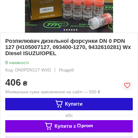
Розпилювач дизельної форсунки DN 0 PDN
127 (H105007127, 093400-1270, 9432610281) Wx
Diesel ISUZU/OPEL
В наявності
Код: DN0PDN127 WXD
Роздріб
406
₴
Мінімальна сума замовлення на сайті — 500 ₴
Купити
або
Купити з