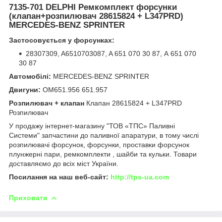
7135-701 DELPHI Ремкомплект форсунки
(клапан+розпилювач 28615824 + L347PRD)
MERCEDES-BENZ SPRINTER
Застосовується у форсунках:
28307309, A6510703087, A 651 070 30 87, А 651 070
30 87
Автомобілі:
MERCEDES-BENZ SPRINTER
Двигуни:
OM651.956 651.957
Розпилювач + клапан
Клапан 28615824 + L347PRD
Розпилювач
У продажу інтернет-магазину "ТОВ «ТПС» Паливні
Системи" запчастини до паливної апаратури, в тому числі
розпилювачі форсунок, форсунки, проставки форсунок
плунжерні пари, ремкомплекти , шайби та кульки. Товари
доставляємо до всіх міст України.
Посилання на наш веб-сайт:
http://tps-ua.com
Приховати