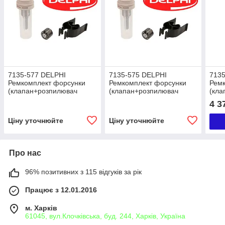
7135-577 DELPHI
7135-575 DELPHI
7135
Ремкомплект форсунки
Ремкомплект форсунки
Рем
(клапан+розпилювач
(клапан+розпилювач
(кла
L365PRD, 28297165) CR
L363PRD, 28277709) CR
L36
4 3
Chevrolet Captiva,
DFP1.5 VOLKSWAGEN
(285
Opel Antara
Capt
Ціну уточнюйте
Ціну уточнюйте
Opel
Про нас
96% позитивних з 115 відгуків за рік
Працює з 12.01.2016
м. Харків
61045, вул.Клочківська, буд. 244, Харків, Україна