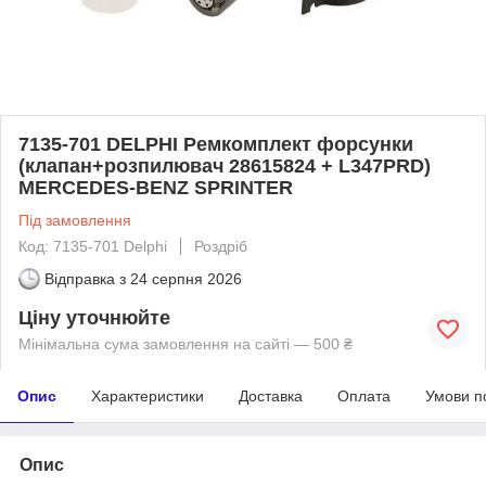
7135-701 DELPHI Ремкомплект форсунки
(клапан+розпилювач 28615824 + L347PRD)
MERCEDES-BENZ SPRINTER
Під замовлення
Код: 7135-701 Delphi
Роздріб
Відправка з
24 серпня 2026
Ціну уточнюйте
Мінімальна сума замовлення на сайті — 500 ₴
Опис
Характеристики
Доставка
Оплата
Умови п
Опис