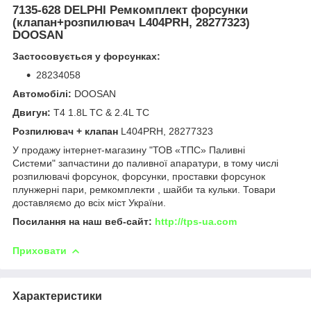
7135-628 DELPHI Ремкомплект форсунки
(клапан+розпилювач L404PRH, 28277323)
DOOSAN
Застосовується у форсунках:
28234058
Автомобілі:
DOOSAN
Двигун:
T4 1.8L TC & 2.4L TC
Розпилювач + клапан
L404PRH, 28277323
У продажу інтернет-магазину "ТОВ «ТПС» Паливні
Системи" запчастини до паливної апаратури, в тому числі
розпилювачі форсунок, форсунки, проставки форсунок
плунжерні пари, ремкомплекти , шайби та кульки. Товари
доставляємо до всіх міст України.
Посилання на наш веб-сайт:
http://tps-ua.com
Приховати
Характеристики