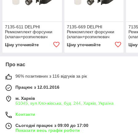
7135-611 DELPHI
7135-669 DELPHI
7135
Ремкомплект форсунки
Ремкомплект форсунки
Рем
(клапан+розпилювач
(клапан+розпилювач
(кла
L429PRH, 28358808 =
L430PRH, 28305328)
L421
Ціну уточнюйте
Ціну уточнюйте
Цін
28390388) JCB SCOUT
BOBCAT, DOOSAN, Tong
286
Yang Moolsan
Про нас
96% позитивних з 116 відгуків за рік
Працює з 12.01.2016
м. Харків
61045, вул.Клочківська, буд. 244, Харків, Україна
Контакти
Сьогодні працює з 09:00 до 17:00
Показати весь графік роботи