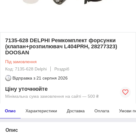
7135-628 DELPHI Ремкомплект форсунки
(клапан+розпилювач L404PRH, 28277323)
DOOSAN
Під замовлення
Код: 7135-628 Delphi
Роздріб
Відправка з
21 серпня 2026
Ціну уточнюйте
Мінімальна сума замовлення на сайті — 500 ₴
Опис
Характеристики
Доставка
Оплата
Умови п
Опис