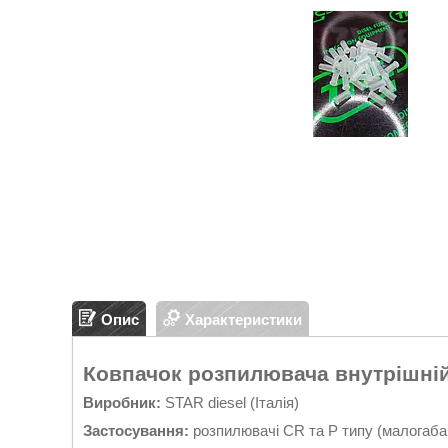
Опис
Характеристики
Ковпачок розпилювача внутрішній
Виробник:
STAR diesel (Італія)
Застосування:
розпилювачі CR та P типу (малогаба