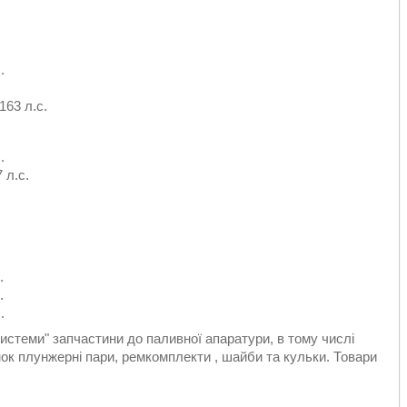
.
163 л.с.
.
 л.с.
.
.
.
стеми" запчастини до паливної апаратури, в тому числі
к плунжерні пари, ремкомплекти , шайби та кульки. Товари