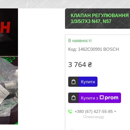
КЛАПАН РЕГУЛЮВАННЯ Т
1/3/5/7X3 N47, N57
В наявності
Код:
1462C00991 BOSCH
3 764 ₴
Купити
Купити з
+380 (67) 427-55-85
Олександр