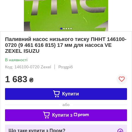
Паливний насос низького тиску ПННТ 146100-
0720 (9 461 616 815) 17 мм для насоса VE
ZEXEL ISUZU
В наявності
Код: 146100-0720 Zexel
Роздріб
1 683
₴
Купити
або
Купити з
Що таке купити з Пром?