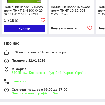
Паливний насос низького
Паливний насос низького
Пали
тиску ПННТ 146100-0420
тиску ПННТ 10-12-005
тиск
(9 461 612 063) ZEXEL
OMS 17 мм
OMS 
17мм Nissan
(1467030301, 1467030302,
610 
1 716
₴
1467030306, 1467030309)
насо
IVECO / RENAULT /
Ціну уточнюйте
Цін
Купити
VOLVO
Про нас
96% позитивних з 115 відгуків за рік
Працює з 12.01.2016
м. Харків
61045, вул.Клочківська, буд. 244, Харків, Україна
Контакти
Сьогодні працює з 09:00 до 17:00
Показати весь графік роботи