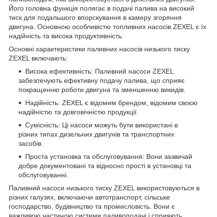
Його головна функція полягає в подачі палива на високий
тиск для подальшого впорскування в камеру згоряння
двигуна. Основною особливістю топливних насосів ZEXEL є їх
надійність та висока продуктивність.
Основні характеристики паливних насосів низького тиску
ZEXEL включають:
Висока ефективність: Паливний насоси ZEXEL
забезпечують ефективну подачу палива, що сприяє
покращенню роботи двигуна та зменшенню викидів.
Надійність: ZEXEL є відомим брендом, відомим своєю
надійністю та довговічністю продукції.
Сумісність: Ці насоси можуть бути використані в
різних типах дизельних двигунів та транспортних
засобів.
Проста установка та обслуговування: Вони зазвичай
добре документовані та відносно прості в установці та
обслуговуванні.
Паливний насоси низького тиску ZEXEL використовуються в
різних галузях, включаючи автотранспорт, сільське
господарство, будівництво та промисловість. Вони є
важливою частиною системи паливоподачі і сприяють