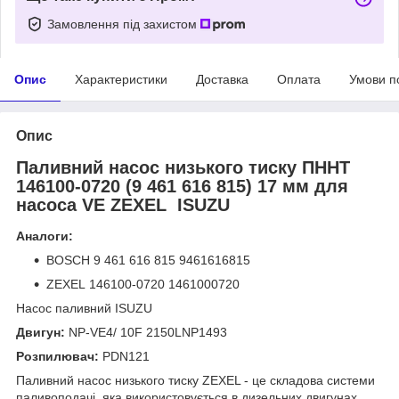
Замовлення під захистом
Опис
Характеристики
Доставка
Оплата
Умови п
Опис
Паливний насос низького тиску ПННТ
146100-0720 (9 461 616 815) 17 мм для
насоса VE ZEXEL ISUZU
Аналоги:
BOSCH 9 461 616 815 9461616815
ZEXEL 146100-0720 1461000720
Насос паливний ISUZU
Двигун:
NP-VE4/ 10F 2150LNP1493
Розпилювач:
PDN121
Паливний насос низького тиску ZEXEL - це складова системи
паливоподачі, яка використовується в дизельних двигунах.