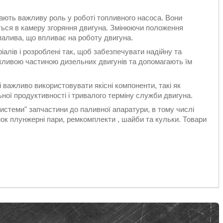
грають важливу роль у роботі топливного насоса. Вони
ться в камеру згоряння двигуна. Змінюючи положення
палива, що впливає на роботу двигуна.
лів і розроблені так, щоб забезпечувати надійну та
жливою частиною дизельних двигунів та допомагають їм
 важливо використовувати якісні компоненти, такі як
ої продуктивності і тривалого терміну служби двигуна.
стеми" запчастини до паливної апаратури, в тому числі
к плунжерні пари, ремкомплекти , шайби та кульки. Товари