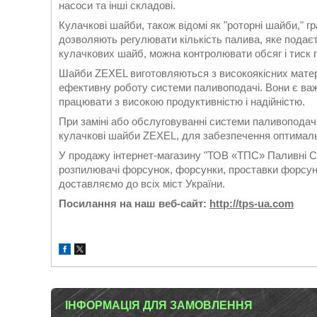
насоси та інші складові.
Кулачкові шайби, також відомі як "роторні шайби," 
дозволяють регулювати кількість палива, яке подає
кулачкових шайб, можна контролювати обсяг і тиск 
Шайби ZEXEL виготовляються з високоякісних матеріа
ефективну роботу системи паливоподачі. Вони є ва
працювати з високою продуктивністю і надійністю.
При заміні або обслуговуванні системи паливоподачі
кулачкові шайби ZEXEL, для забезпечення оптимальн
У продажу інтернет-магазину "ТОВ «ТПС» Паливні Си
розпилювачі форсунок, форсунки, проставки форсуно
доставляємо до всіх міст України.
Посилання на наш веб-сайт:
http://tps-ua.com
ІНФОРМАЦІЯ ДЛЯ ЗАМОВЛЕННЯ