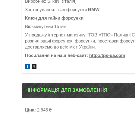
Виробник: SIRINI (Італія)
Застосування: п'єзофорсунки
BMW
Ключ для гайки форсунки
Вісьмикутний 15 мм
У продажу інтернет-магазину "ТОВ «ТПС» Паливні Си
розпилювачі форсунок, форсунки, проставки форсуно
доставляємо до всіх міст України.
Посилання на наш веб-сайт:
http://tps-ua.com
ІНФОРМАЦІЯ ДЛЯ ЗАМОВЛЕННЯ
Ціна:
2 946 ₴