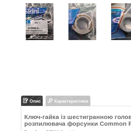
Опис
Характеристики
Ключ-гайка із шестигранною голо
розпилювача форсунки Common Rai